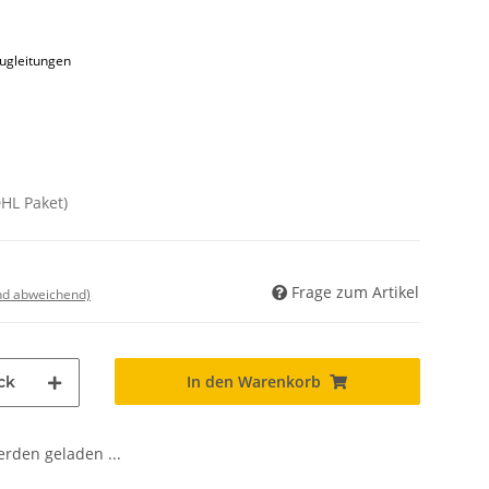
augleitungen
DHL Paket)
Frage zum Artikel
nd abweichend)
In den Warenkorb
ck
den geladen ...