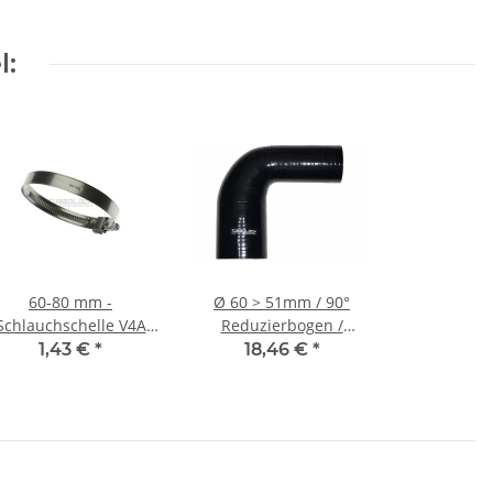
l:
60-80 mm -
Ø 60 > 51mm / 90°
Schlauchschelle V4A
Reduzierbogen /
1.4401 Edelstahl B:9
Silikonschlauch -
1,43 €
*
18,46 €
*
mm (W5)
schwarz