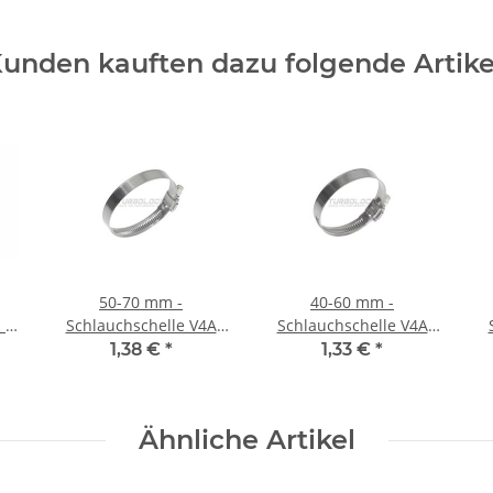
unden kauften dazu folgende Artike
50-70 mm -
40-60 mm -
 /
Schlauchschelle V4A
Schlauchschelle V4A
1.4401 Edelstahl B:9
1.4401 Edelstahl B:9
1,38 €
*
1,33 €
*
mm (W5)
mm (W5)
Ähnliche Artikel