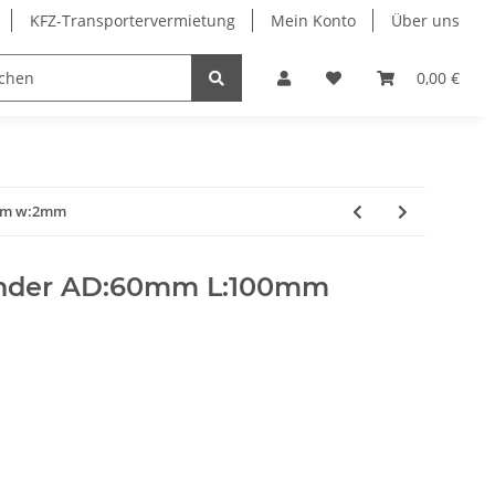
KFZ-Transportervermietung
Mein Konto
Über uns
Sonderangebote
Merchandising
0,00 €
mm w:2mm
inder AD:60mm L:100mm