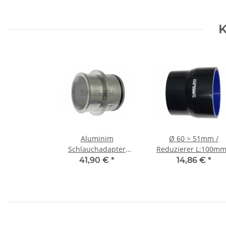
K
Aluminim
Ø 60 > 51mm /
Schlauchadapter
Reduzierer L:100mm
Turbolader Ø 50 /
Silikonschlauch -
41,90 €
*
14,86 €
*
50mm -
schwarz
Verdichterausgang VAG
1.9 TDI