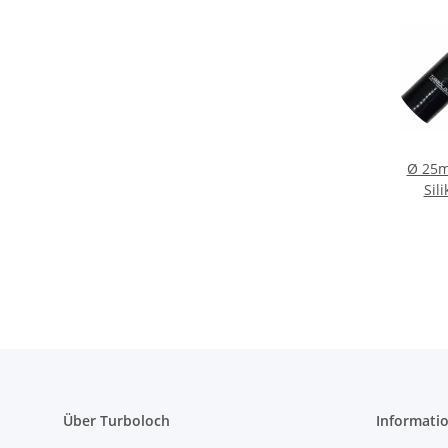
Ø 25m
Sil
Über Turboloch
Informati