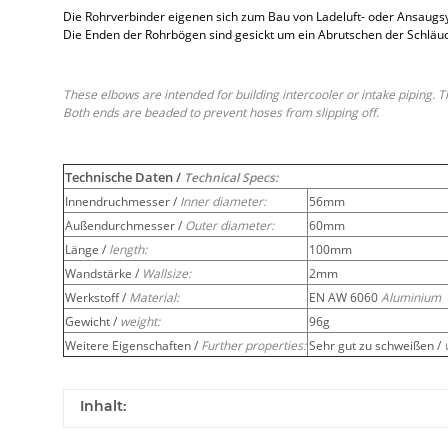
Die Rohrverbinder eigenen sich zum Bau von Ladeluft- oder Ansaugsy
Die Enden der Rohrbögen sind gesickt um ein Abrutschen der Schläuc
These elbows are intended for building intercooler or intake piping. T
Both ends are beaded to prevent hoses from slipping off.
Technische Daten /
Technical Specs:
Innendruchmesser /
Inner diameter:
56mm
Außendurchmesser /
Outer diameter:
60mm
Länge /
length:
100mm
Wandstärke /
Wallsize:
2mm
Werkstoff /
Material:
EN AW 6060
Aluminium
Gewicht /
weight:
96g
Weitere Eigenschaften /
Further properties:
Sehr gut zu schweißen /
Inhalt: