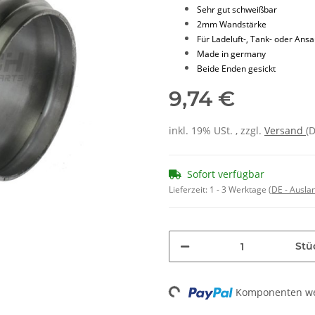
Sehr gut schweißbar
2mm Wandstärke
Für Ladeluft-, Tank- oder Ans
Made in germany
Beide Enden gesickt
9,74 €
inkl. 19% USt. , zzgl.
Versand
(
Sofort verfügbar
Lieferzeit:
1 - 3 Werktage
(DE - Ausla
Stü
Loading...
Komponenten wer