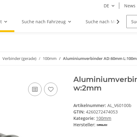
DE
News
t
Suche nach Fahrzeug
Suche nach Motor
Verbinder (gerade)
100mm
Aluminiumverbinder AD:60mm L:100
Aluminiumverb
w:2mm
Artikelnummer:
AL_V60100b
GTIN:
4260272474053
Kategorie:
100mm
Hersteller: