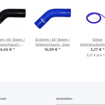
m / 45° Bogen /
Ø 45mm / 45° Bogen /
Silikon
ikonschlauch -
Silikonschlauch - blau
Unterdruckschl
schwarz
5 mm - bl
6,66 €
*
16,99 €
*
3,27 €
*
3,27 € pro 
onen
Anmelden