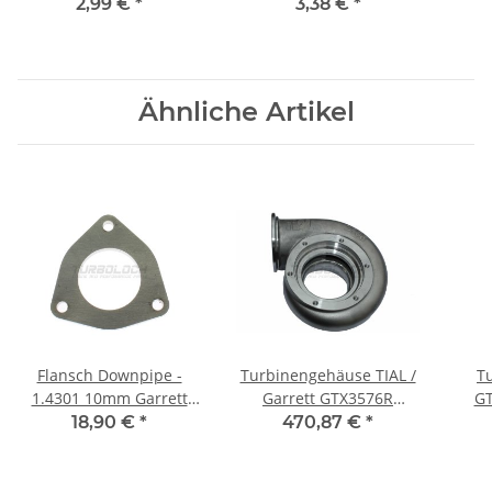
Einschweißen - M8 x 1
Ein
2,99 €
*
3,38 €
*
Ähnliche Artikel
Flansch Downpipe -
Turbinengehäuse TIAL /
T
1.4301 10mm Garrett
Garrett GTX3576R
GT
GTB1756VK GTB2260VK -
GTX3582R A/R 1.03
50
18,90 €
*
470,87 €
*
2.7 / 3.0 V6 TDI Audi A5
Edelstahl Inconel
12
A6 A8