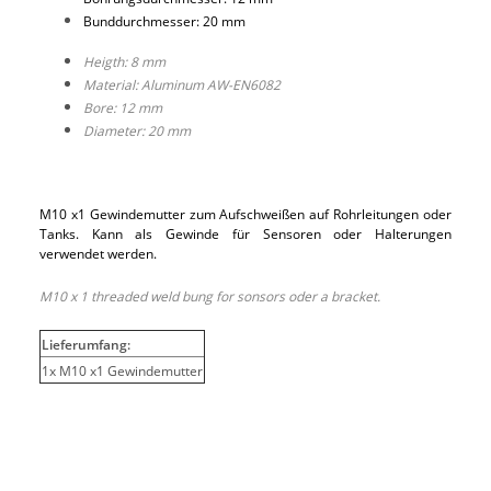
Bunddurchmesser: 20 mm
Heigth: 8 mm
Material: Aluminum AW-EN6082
Bore: 12 mm
Diameter: 20 mm
M10 x1 Gewindemutter zum Aufschweißen auf Rohrleitungen oder
Tanks. Kann als Gewinde für Sensoren oder Halterungen
verwendet werden.
M10 x 1 threaded weld bung for sonsors oder a bracket.
Lieferumfang:
1x M10 x1 Gewindemutter