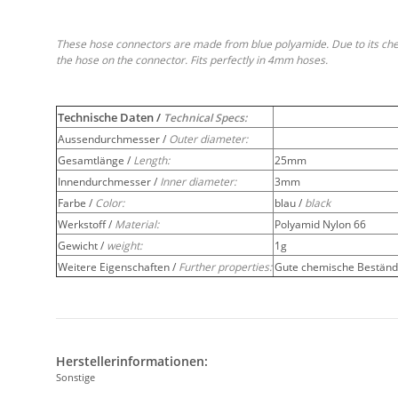
These hose connectors are made from blue polyamide. Due to its chem
the hose on the connector. Fits perfectly in 4mm hoses.
Technische Daten /
Technical Specs:
Aussendurchmesser /
Outer diameter:
Gesamtlänge /
Length:
25mm
Innendurchmesser /
Inner diameter:
3mm
Farbe /
Color:
blau /
black
Werkstoff /
Material:
Polyamid Nylon 66
Gewicht /
weight:
1g
Weitere Eigenschaften /
Further properties:
Gute chemische Beständi
Herstellerinformationen:
Sonstige