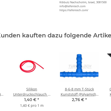
Kibbutz Nachscholim, Israel, 3081500
info@tefentech.com
https://tefentech.com/
unden kauften dazu folgende Artike
Silikon
8-6-8 mm T-Stück
 -
Unterdruckschlauch Ø
Kunststoff (Polyamid) -
4 mm - rot
blau
1,40 €
*
2,76 €
*
1,40 € pro 1 m