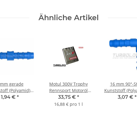
Ähnliche Artikel
 mm gerade
Motul 300V Trophy
16 mm 90°-S
toff (Polyamid) -
Rennsport Motoröl
Kunststoff (Poly
blau
0W40 - 2L 103127
blau
1,94 €
*
33,75 €
*
3,07 €
*
16,88 € pro 1 l