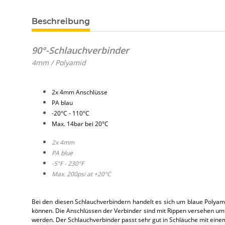
Beschreibung
90°-Schlauchverbinder
4mm / Polyamid
2x 4mm Anschlüsse
PA blau
-20°C - 110°C
Max. 14bar bei 20°C
2x 4mm
PA blue
-5°F - 230°F
Max. 200psi at +20°C
Bei den diesen Schlauchverbindern handelt es sich um blaue Polyami
können. Die Anschlüssen der Verbinder sind mit Rippen versehen um e
werden. Der Schlauchverbinder passt sehr gut in Schläuche mit e