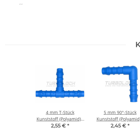
, ,
K
4 mm T-Stück
5 mm 90°-Stück
Kunststoff (Polyamid) -
Kunststoff (Polyamid)
blau
blau
2,55 €
*
2,45 €
*