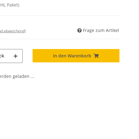
DHL Paket)
Frage zum Artikel
nd abweichend)
In den Warenkorb
ck
den geladen ...