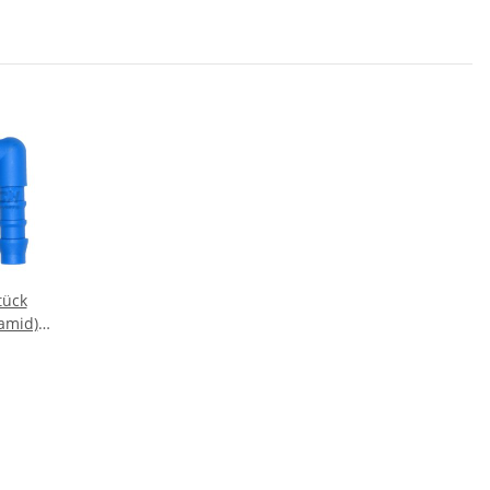
tück
amid) -