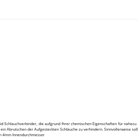
d-Schlauchverbinder, die aufgrund Ihrer chemischen Eigenschaften für nahezu a
in Abrutschen der Aufgesteckten Schläuche zu verhindern. Sinnvollerweise sollt
inem 4mm Innendurchmesser