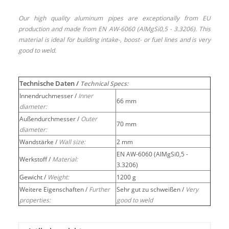
Our high quality aluminum pipes are exceptionally from EU
production and made from EN AW-6060 (AlMgSi0,5 - 3.3206). This
material is ideal for building intake-, boost- or fuel lines and is very
good to weld.
Technische Daten /
Technical Specs:
Innendruchmesser /
Inner
66 mm
diameter:
Außendurchmesser /
Outer
70 mm
diameter:
Wandstärke /
Wall size:
2 mm
EN AW-6060 (AlMgSi0,5 -
Werkstoff /
Material:
3.3206)
Gewicht /
Weight:
1200 g
Weitere Eigenschaften /
Further
Sehr gut zu schweißen /
Very
properties:
good to weld