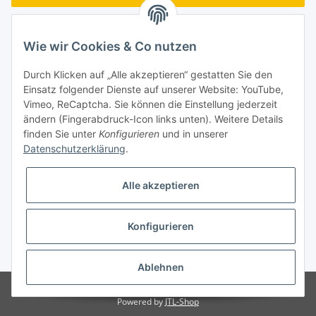
Passwort vergessen
Wie wir Cookies & Co nutzen
Neu hier?
Jetzt registrieren!
Durch Klicken auf „Alle akzeptieren“ gestatten Sie den
Turboloch GmbH
Einsatz folgender Dienste auf unserer Website: YouTube,
Vimeo, ReCaptcha. Sie können die Einstellung jederzeit
Almenweg 27
ändern (Fingerabdruck-Icon links unten). Weitere Details
finden Sie unter
Konfigurieren
und in unserer
67256 Weisenheim am Sand
Datenschutzerklärung
.
Tel.: + 49/ (0)6353/ 9368241
Alle akzeptieren
E-Mail: info@turboloch.de
Impressum
Konfigurieren
* Alle Preise inkl. gesetzlicher USt., zzgl.
Versand
Ablehnen
© Turboloch GmbH
Powered by
JTL-Shop