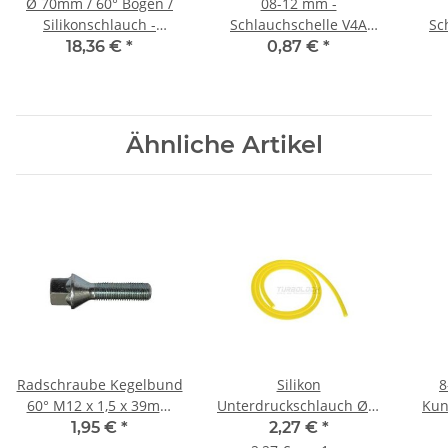
Ø 70mm / 60° Bogen /
08-12 mm -
Silikonschlauch -
Schlauchschelle V4A
Sc
schwarz
1.4401 Edelstahl B:9 mm
1.44
18,36 €
*
0,87 €
*
(W5)
Ähnliche Artikel
Radschraube Kegelbund
Silikon
8
60° M12 x 1,5 x 39mm
Unterdruckschlauch Ø 6
Kun
SW17
mm - gelb
1,95 €
*
2,27 €
*