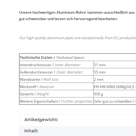
Unsere hochwertigen Aluminium-Rohre stammen ausschließlich aus EU-
gut schweissbar und lassen sich hervorragend bearbeiten.
Our high quality aluminum pipes are exceptionally from EU production 
Technische Daten /
Technical Specs:
Innendruchmesser /
Inner diameter:
51 mm
Außendurchmesser /
Outer diameter:
55 mm
Wandstärke /
Wall size:
2 mm
Werkstoff /
Material:
EN AW-6060 (AlMgSi0,5 -
Gewicht /
Weight:
930 g
Weitere Eigenschaften /
Further properties:
Sehr gut zu schweißen /
Artikelgewicht:
Inhalt: