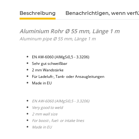
Beschreibung
Benachrichtigen, wenn verf
Aluminium Rohr Ø 55 mm, Länge 1 m
Aluminum pipe Ø 55 mm, Länge 1 m
EN AW-6060 (AlMgSi0,5 - 3.3206)
Sehr gut schweißbar
2 mm Wandstärke
Für Ladeluft-, Tank- oder Ansaugleitungen
Made in EU
EN AW-6060 (AlMgSi0,5 - 3.3206)
Very good to weld
2 mm wall size
For boost-, fuel- or intake lines
Made in EU