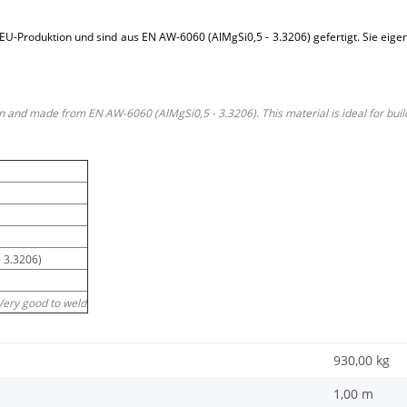
Produktion und sind aus EN AW-6060 (AlMgSi0,5 - 3.3206) gefertigt. Sie eigen
and made from EN AW-6060 (AlMgSi0,5 - 3.3206). This material is ideal for buildin
 3.3206)
Very good to weld
930,00
kg
1,00 m