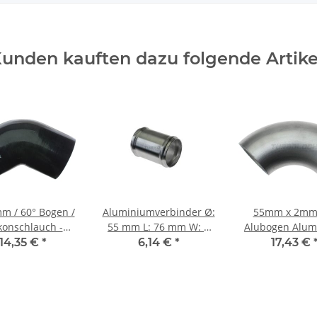
unden kauften dazu folgende Artike
m / 60° Bogen /
Aluminiumverbinder Ø:
55mm x 2mm
ikonschlauch -
55 mm L: 76 mm W: 2
Alubogen Alum
schwarz
mm - beidseitig gesickt
Einschweissbog
14,35 €
*
6,14 €
*
17,43 €
2605)