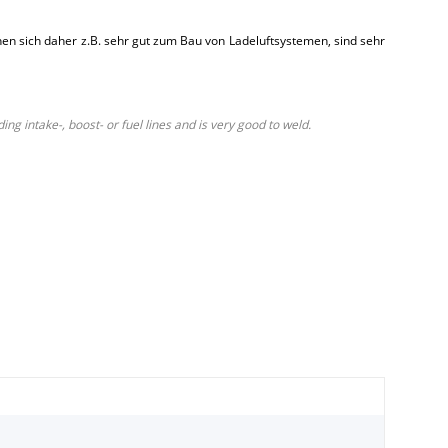
en sich daher z.B. sehr gut zum Bau von Ladeluftsystemen, sind sehr
g intake-, boost- or fuel lines and is very good to weld.