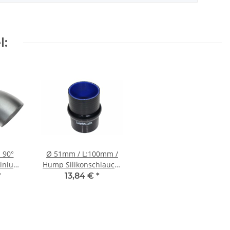
l:
 90°
Ø 51mm / L:100mm /
inium
Hump Silikonschlauch-
en (DIN
schwarz
*
13,84 €
*