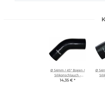
K
Ø 54mm / 45° Bogen /
Ø 54m
Silikonschlauch -
Sil
schwarz
14,35 €
*