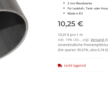
2 mm Wandstärke
Für Ladeluft-, Tank- oder Ans
Made in EU
10,25 €
10,25 € pro 1 m
inkl. 19% USt. , zzgl.
Versand
(
Unverbindliche Preisempfehlun
(Sie sparen
39.67%
, also
6,74 €
)
nicht lagernd