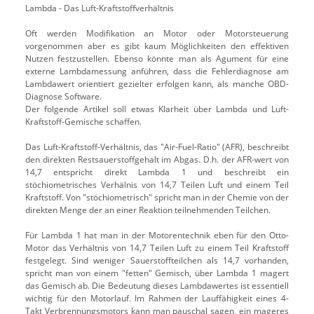
Lambda - Das Luft-Kraftstoffverhältnis
Oft werden Modifikation an Motor oder Motorsteuerung
vorgenommen aber es gibt kaum Möglichkeiten den effektiven
Nutzen festzustellen. Ebenso könnte man als Agument für eine
externe Lambdamessung anführen, dass die Fehlerdiagnose am
Lambdawert orientiert gezielter erfolgen kann, als manche OBD-
Diagnose Software.
Der folgende Artikel soll etwas Klarheit über Lambda und Luft-
Kraftstoff-Gemische schaffen.
Das Luft-Kraftstoff-Verhältnis, das "Air-Fuel-Ratio" (AFR), beschreibt
den direkten Restsauerstoffgehalt im Abgas. D.h. der AFR-wert von
14,7 entspricht direkt Lambda 1 und beschreibt ein
stöchiometrisches Verhälnis von 14,7 Teilen Luft und einem Teil
Kraftstoff. Von "stöchiometrisch" spricht man in der Chemie von der
direkten Menge der an einer Reaktion teilnehmenden Teilchen.
Für Lambda 1 hat man in der Motorentechnik eben für den Otto-
Motor das Verhältnis von 14,7 Teilen Luft zu einem Teil Kraftstoff
festgelegt. Sind weniger Sauerstoffteilchen als 14,7 vorhanden,
spricht man von einem "fetten" Gemisch, über Lambda 1 magert
das Gemisch ab. Die Bedeutung dieses Lambdawertes ist essentiell
wichtig für den Motorlauf. Im Rahmen der Lauffähigkeit eines 4-
Takt Verbrennungsmotors kann man pauschal sagen, ein mageres