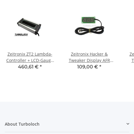
Zeitronix ZT2 Lambda-
Zeitronix Hacker &
Ze
Controller + LCD-Gauge
Tweaker Display AFR
T
(silver / blue)
Gauge blue
L
460,61 €
*
109,00 €
*
About Turboloch