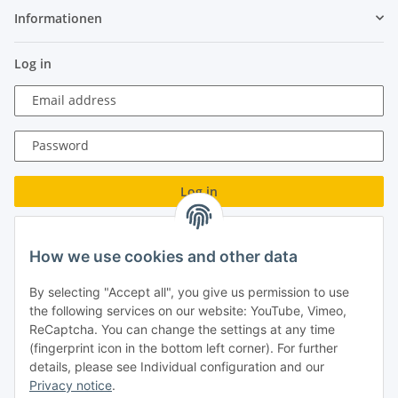
Informationen
Log in
Email address
Password
Log in
Forgot password
How we use cookies and other data
New to our online shop?
Register now!
By selecting "Accept all", you give us permission to use
Turboloch GmbH
the following services on our website: YouTube, Vimeo,
ReCaptcha. You can change the settings at any time
Almenweg 27
(fingerprint icon in the bottom left corner). For further
details, please see Individual configuration and our
67256 Weisenheim am Sand
Privacy notice
.