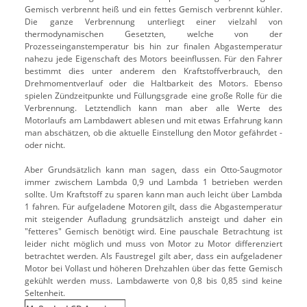
Gemisch verbrennt heiß und ein fettes Gemisch verbrennt kühler.
Die ganze Verbrennung unterliegt einer vielzahl von
thermodynamischen Gesetzten, welche von der
Prozesseinganstemperatur bis hin zur finalen Abgastemperatur
nahezu jede Eigenschaft des Motors beeinflussen. Für den Fahrer
bestimmt dies unter anderem den Kraftstoffverbrauch, den
Drehmomentverlauf oder die Haltbarkeit des Motors. Ebenso
spielen Zündzeitpunkte und Füllungsgrade eine große Rolle für die
Verbrennung. Letztendlich kann man aber alle Werte des
Motorlaufs am Lambdawert ablesen und mit etwas Erfahrung kann
man abschätzen, ob die aktuelle Einstellung den Motor gefährdet -
oder nicht.
Aber Grundsätzlich kann man sagen, dass ein Otto-Saugmotor
immer zwischem Lambda 0,9 und Lambda 1 betrieben werden
sollte. Um Kraftstoff zu sparen kann man auch leicht über Lambda
1 fahren. Für aufgeladene Motoren gilt, dass die Abgastemperatur
mit steigender Aufladung grundsätzlich ansteigt und daher ein
"fetteres" Gemisch benötigt wird. Eine pauschale Betrachtung ist
leider nicht möglich und muss von Motor zu Motor differenziert
betrachtet werden. Als Faustregel gilt aber, dass ein aufgeladener
Motor bei Vollast und höheren Drehzahlen über das fette Gemisch
gekühlt werden muss. Lambdawerte von 0,8 bis 0,85 sind keine
Seltenheit.