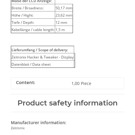
Maße der LCD Anzeige:
Breite / Broadness:
50,17 mm
Höhe / Hight:
23,62 mm
Tiefe / Depth:
12 mm
Kabellänge / cable length:
1,5 m
Lieferumfang / Scope of delivery:
Zeitronix Hacker & Tweaker - Display
Datenblatt / Data sheet
Content:
1,00 Piece
Product safety information
Manufacturer information:
Zeitronix