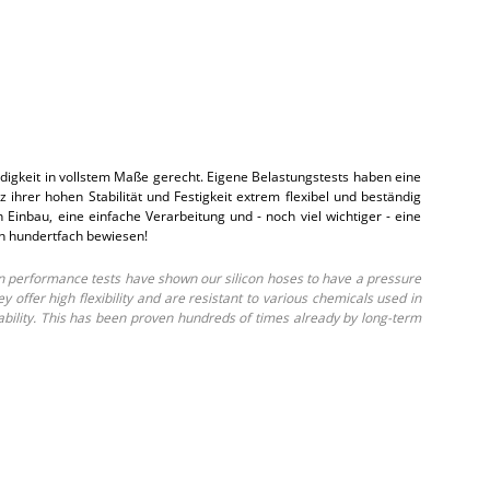
gkeit in vollstem Maße gerecht. Eigene Belastungstests haben eine
hrer hohen Stabilität und Festigkeit extrem flexibel und beständig
inbau, eine einfache Verarbeitung und - noch viel wichtiger - eine
on hundertfach bewiesen!
 performance tests have shown our silicon hoses to have a pressure
ffer high flexibility and are resistant to various chemicals used in
ability. This has been proven hundreds of times already by long-term