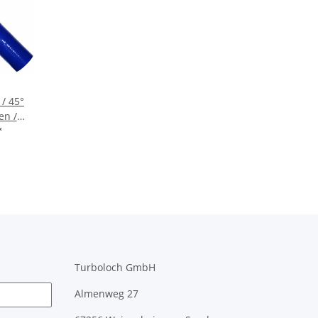
/ 45°
en /
 - blau
*
Turboloch GmbH
Almenweg 27