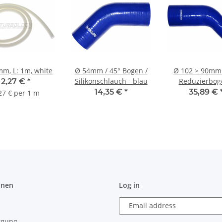
mm, L: 1m, white
Ø 54mm / 45° Bogen /
Ø 102 > 90mm 
Silikonschlauch - blau
Reduzierbog
2,27 €
*
Silikonschlauch
14,35 €
*
35,89 €
27 € per 1 m
onen
Log in
Email address
rgung