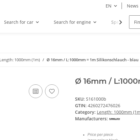
EN
News
Search for car
Search for engine
Special offers
Length: 1000mm (1m)
Ø 16mm / L:1000mm = 1m Silikonschlauch - blau
Ø 16mm / L:1000
SKU:
S161000b
GTIN:
4260272476026
Category:
Length: 1000mm (1m
Manufacturers:
Price per piece