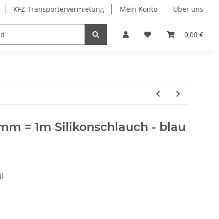
KFZ-Transportervermietung
Mein Konto
Über uns
Merchandising
0,00 €
mm = 1m Silikonschlauch - blau
)