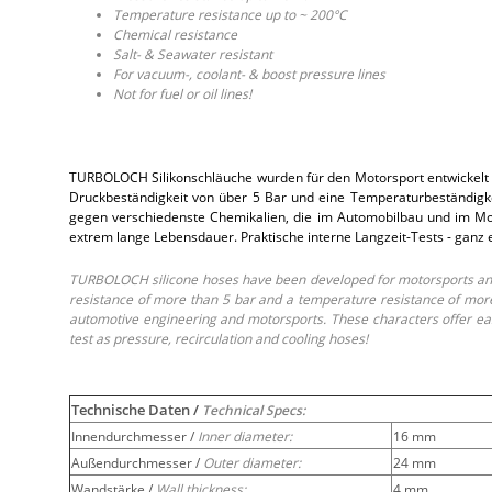
Temperature resistance up to ~ 200°C
Chemical resistance
Salt- & Seawater resistant
For vacuum-, coolant- & boost pressure lines
Not for fuel or oil lines!
TURBOLOCH Silikonschläuche wurden für den Motorsport entwickelt 
Druckbeständigkeit von über 5 Bar und eine Temperaturbeständigkei
gegen verschiedenste Chemikalien, die im Automobilbau und im Moto
extrem lange Lebensdauer. Praktische interne Langzeit-Tests - ganz
TURBOLOCH silicone hoses have been developed for motorsports and 
resistance of more than 5 bar and a temperature resistance of more 
automotive engineering and motorsports. These characters offer easy
test as pressure, recirculation and cooling hoses!
Technische Daten /
Technical Specs:
Innendurchmesser /
Inner diameter:
16 mm
Außendurchmesser /
Outer diameter:
24 mm
Wandstärke /
Wall thickness:
4 mm