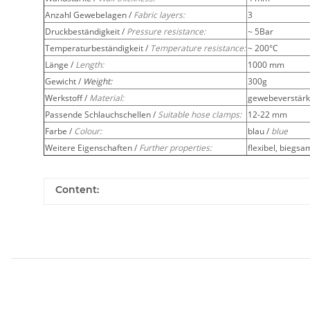
Anzahl Gewebelagen /
Fabric layers:
3
Druckbeständigkeit /
Pressure resistance:
~ 5Bar
Temperaturbeständigkeit /
Temperature resistance:
~ 200°C
Länge /
Length:
1000 mm
Gewicht /
Weight:
300g
Werkstoff /
Material:
gewebeverstärkt
Passende Schlauchschellen /
Suitable hose clamps:
12-22 mm
Farbe /
Colour:
blau /
blue
Weitere Eigenschaften /
Further properties:
flexibel, biegsa
Content: