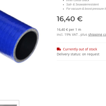
inner colour black
Salt- & Seawaterresistent
For vacuum & boost pressure l
16,40 €
16,40 € per 1 m
incl. 19% VAT , plus
shipping c
Currently out of stock
Delivery status: on request