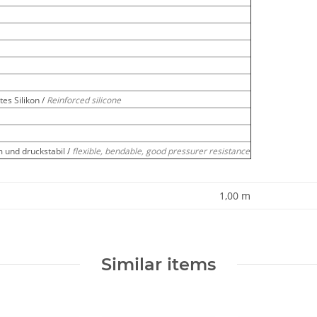
es Silikon /
Reinforced silicone
m und druckstabil /
flexible, bendable, good pressurer resistance
1,00 m
Similar items