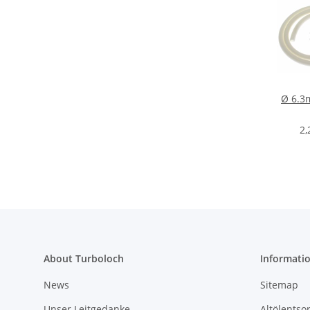
Ø 6.3
2,
About Turboloch
Informati
News
Sitemap
Unser Leitgedanke
Altölentso