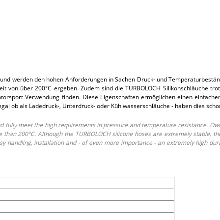
und werden den hohen Anforderungen in Sachen Druck- und Temperaturbeständi
t von über 200°C ergeben. Zudem sind die TURBOLOCH Silikonschläuche trotz i
rsport Verwendung finden. Diese Eigenschaften ermöglichen einen einfachen E
 egal ob als Ladedruck-, Unterdruck- oder Kühlwasserschläuche - haben dies sch
fully meet the high requirements in pressure and temperature resistance. Own
than 200°C. Although the TURBOLOCH silicone hoses are extremely stable, they o
 handling, installation and - of even more importance - an extremely high dur