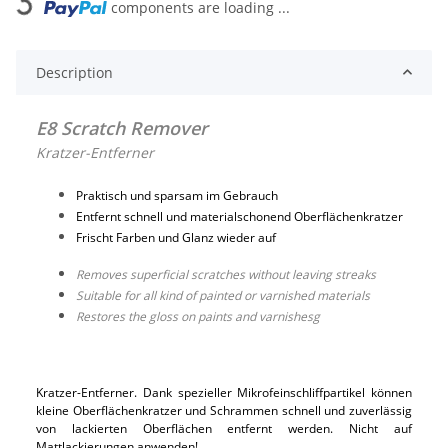
Loading...
components are loading ...
Description
E8 Scratch Remover
Kratzer-Entferner
Praktisch und sparsam im Gebrauch
Entfernt schnell und materialschonend Oberflächenkratzer
Frischt Farben und Glanz wieder auf
Removes superficial scratches without leaving streaks
Suitable for all kind of painted or varnished materials
Restores the gloss on paints and varnishesg
Kratzer-Entferner. Dank spezieller Mikrofeinschliffpartikel können
kleine Oberflächenkratzer und Schrammen schnell und zuverlässig
von lackierten Oberflächen entfernt werden. Nicht auf
Mattlackierungen anwenden!