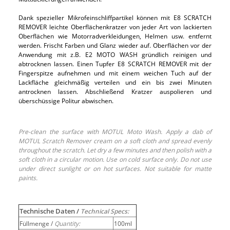
Dank spezieller Mikrofeinschliffpartikel können mit E8 SCRATCH
REMOVER leichte Oberflächenkratzer von jeder Art von lackierten
Oberflächen wie Motorradverkleidungen, Helmen usw. entfernt
werden. Frischt Farben und Glanz wieder auf. Oberflächen vor der
Anwendung mit z.B. E2 MOTO WASH gründlich reinigen und
abtrocknen lassen. Einen Tupfer E8 SCRATCH REMOVER mit der
Fingerspitze aufnehmen und mit einem weichen Tuch auf der
Lackfläche gleichmäßig verteilen und ein bis zwei Minuten
antrocknen lassen. Abschließend Kratzer auspolieren und
überschüssige Politur abwischen.
Pre-clean the surface with MOTUL Moto Wash. Apply a dab of
MOTUL Scratch Remover cream on a soft cloth and spread evenly
throughout the scratch. Let dry a few minutes and then polish with a
soft cloth in a circular motion. Use on cold surface only. Do not use
under direct sunlight or on hot surfaces. Not suitable for matte
paints.
Technische Daten /
Technical Specs:
Füllmenge /
Quantity:
100ml