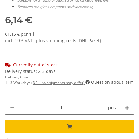
Suitable for all kind of painted or varnished materials
Restores the gloss on paints and varnishesg
6,14 €
61,45 € per 1 l
incl. 19% VAT , plus
shipping costs
(DHL Paket)
Currently out of stock
Delivery status: 2-3 days
Delivery time:
Question about item
1 - 3 Workdays
(DE - int. shipments may differ)
pcs