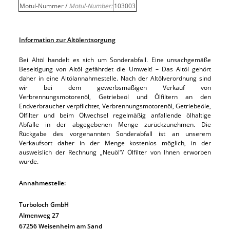
Motul-Nummer /
Motul-Number:
103003
Information zur Altölentsorgung
Bei Altöl handelt es sich um Sonderabfall. Eine unsachgemäße
Beseitigung von Altöl gefährdet die Umwelt! – Das Altöl gehört
daher in eine Altölannahmestelle. Nach der Altölverordnung sind
wir bei dem gewerbsmäßigen Verkauf von
Verbrennungsmotorenöl, Getriebeöl und Ölfiltern an den
Endverbraucher verpflichtet, Verbrennungsmotorenöl, Getriebeöle,
Ölfilter und beim Ölwechsel regelmäßig anfallende ölhaltige
Abfälle in der abgegebenen Menge zurückzunehmen. Die
Rückgabe des vorgenannten Sonderabfall ist an unserem
Verkaufsort daher in der Menge kostenlos möglich, in der
ausweislich der Rechnung „Neuöl“/ Ölfilter von Ihnen erworben
wurde.
Annahmestelle:
Turboloch GmbH
Almenweg 27
67256 Weisenheim am Sand