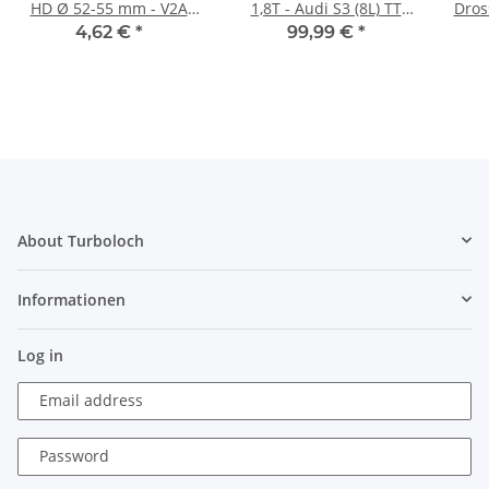
HD Ø 52-55 mm - V2A
1,8T - Audi S3 (8L) TT
Dros
1.4301 (W4)
(8N) Seat Leon (1M)
Aud
4,62 €
*
99,99 €
*
Cupra R - schwarz
72
About Turboloch
Informationen
Log in
Email address
Password