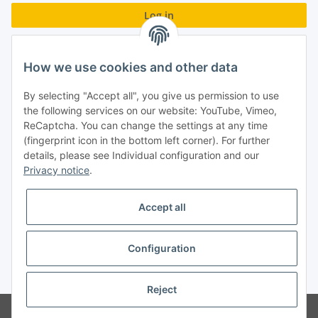
Log in
Forgot password
How we use cookies and other data
New to our online shop?
Register now!
By selecting "Accept all", you give us permission to use
Turboloch GmbH
the following services on our website: YouTube, Vimeo,
ReCaptcha. You can change the settings at any time
Almenweg 27
(fingerprint icon in the bottom left corner). For further
details, please see Individual configuration and our
67256 Weisenheim am Sand
Privacy notice
.
Tel.: + 49/ (0)6353/ 9368241
Accept all
E-Mail: info@turboloch.de
Impressum
Configuration
* All prices incl. VAT, plus
shipping fees
Reject
© Turboloch GmbH