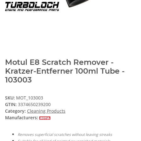
Motul E8 Scratch Remover -
Kratzer-Entferner 100ml Tube -
103003
SKU:
MOT_103003
GTIN:
3374650239200
Category:
Cleaning Products
Manufacturers:
Removes superficial scratches without leaving streaks