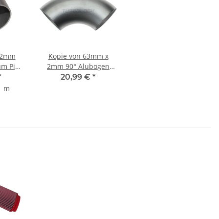
 2mm
Kopie von 63mm x
um Pipe
2mm 90° Alubogen
r
Aluminium
*
20,99 €
*
Einschweissbogen (DIN
1 m
2605)