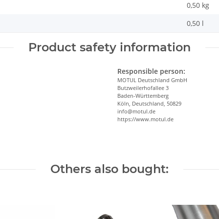
0,50
kg
0,50 l
Product safety information
Responsible person:
MOTUL Deutschland GmbH
Butzweilerhofallee 3
Baden-Württemberg
Köln, Deutschland, 50829
info@motul.de
https://www.motul.de
Others also bought: