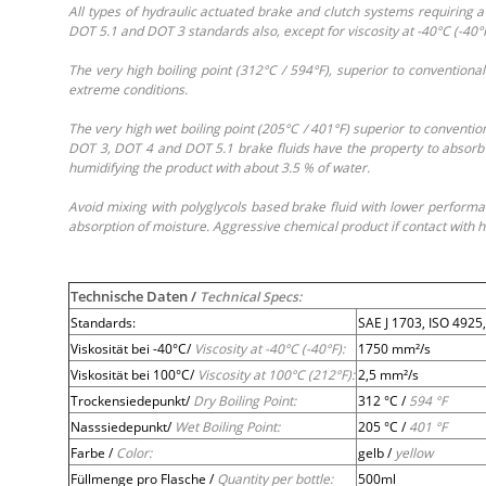
All types of hydraulic actuated brake and clutch systems requiring a
DOT 5.1 and DOT 3 standards also, except for viscosity at -40°C (-40°F
The very high boiling point (312°C / 594°F), superior to convention
extreme conditions.
The very high wet boiling point (205°C / 401°F) superior to conventi
DOT 3, DOT 4 and DOT 5.1 brake fluids have the property to absorb h
humidifying the product with about 3.5 % of water.
Avoid mixing with polyglycols based brake fluid with lower performanc
absorption of moisture. Aggressive chemical product if contact with han
Technische Daten /
Technical Specs:
Standards:
SAE J 1703, ISO 492
Viskosität bei -40°C/
Viscosity at -40°C (-40°F):
1750 mm²/s
Viskosität bei 100°C/
Viscosity at 100°C (212°F):
2,5 mm²/s
Trockensiedepunkt/
Dry Boiling Point:
312 °C /
594 °F
Nasssiedepunkt/
Wet Boiling Point:
205 °C /
401 °F
Farbe /
Color:
gelb /
yellow
Füllmenge pro Flasche /
Quantity per bottle:
500ml