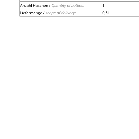
Anzahl Flaschen /
Quantity of bottles:
1
Liefermenge /
scope of delivery:
0,5L