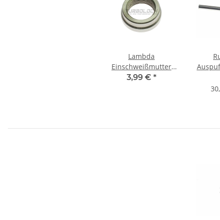
Lambda
R
Einschweißmutter
Auspuf
M18x1,5mm Edelstahl
1.430
3,99 €
*
V2A
30