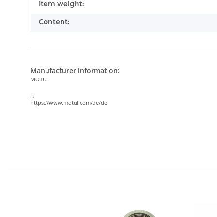
Item weight:
Content:
Manufacturer information:
MOTUL
, ,
https://www.motul.com/de/de