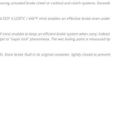
f racing actuated brake (steel or carbon) and clutch systems. Exceeds
and DOT 4 (230°C / 446°F mini) enables an effective brake even under
F mini) enables to keep an efficient brake system when rainy. Indeed,
 get to “vapor lock” phenomena. The wet boiling point is measured by
Store brake fluid in its original container, tightly closed to prevent