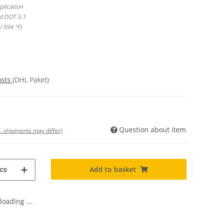
plication
d DOT 5.1
/ 594 °F)
osts
(DHL Paket)
Question about item
t. shipments may differ)
Add to basket
cs
oading ...