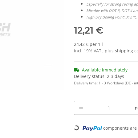
Especially for strong racing ap
Mixable with DOT 3, DOT 4 an
High Dry Boiling Point: 312 °C 
12,21 €
24,42 € per 1 l
incl. 19% VAT , plus
shipping c
Available immediately
Delivery status: 2-3 days
Delivery time:
1 - 3 Workdays
(DE - in
p
Loading...
components are l