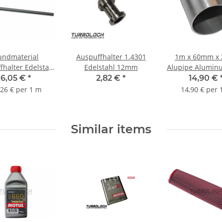
undmaterial
Auspuffhalter 1.4301
1m x 60mm x
fhalter Edelstahl
Edelstahl 12mm
Alupipe Alumin
1 - 12mm Länge:
Intercoole
6,05 €
*
2,82 €
*
14,90 €
200mm
,26 € per 1 m
14,90 € per 
Similar items