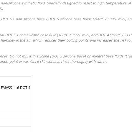
 non-silicone synthetic fluid. Specially designed to resist to high temperature o
).
al DOT 5.1 non silicone base / DOT 5 silicone base fluids (260°C / 500°F mini) 
onal DOT 5.1 non-silicone base fluid (180°C / 356°F mini) and DOT 4 (155°C / 311°
umidity in the air, which reduces their boiling points and increases the risk to
es. Do not mix with silicone (DOT 5 silicone base) or mineral base fluids (LHM). 
ds, paint or varnish. If skin contact, rinse thoroughly with water.
5, FMVSS 116 DOT 4