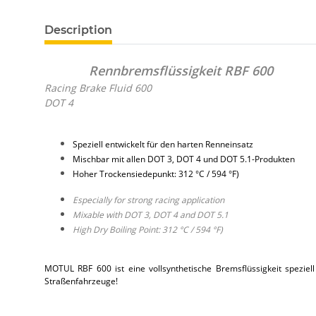
Description
Rennbremsflüssigkeit RBF 600
Racing Brake Fluid 600
DOT 4
Speziell entwickelt für den harten Renneinsatz
Mischbar mit allen DOT 3, DOT 4 und DOT 5.1-Produkten
Hoher Trockensiedepunkt: 312 °C / 594 °F)
Especially for strong racing application
Mixable with DOT 3, DOT 4 and DOT 5.1
High Dry Boiling Point: 312 °C / 594 °F)
MOTUL RBF 600 ist eine vollsynthetische Bremsflüssigkeit spezie
Straßenfahrzeuge!