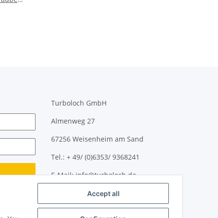
hl
m
Turboloch GmbH
Almenweg 27
67256 Weisenheim am Sand
Tel.: + 49/ (0)6353/ 9368241
E-Mail: info@turboloch.de
Accept all
Impressum
ter now!
Impressum