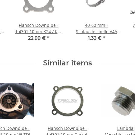
Flansch Downpipe -
40-60 mm -
r
1.4301 10mm K24 / K26
Schlauchschelle V4A
V2A 1.4301
1.4401 Edelstahl B:9
22,99 €
*
1,33 €
*
mm
mm (W5)
Similar items
sch Downpipe -
Flansch Downpipe -
Lambda
01 10mm V6 TDI
1.4301 10mm Garrett
Verschlusssch