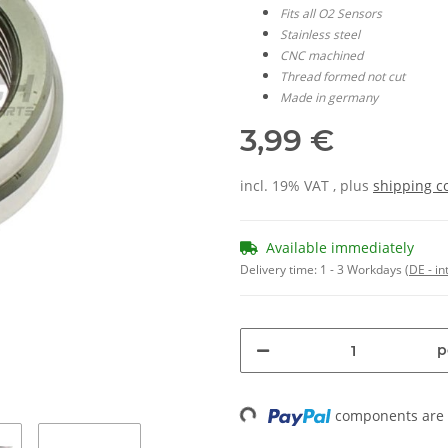
Fits all O2 Sensors
Stainless steel
CNC machined
Thread formed not cut
Made in germany
3,99 €
incl. 19% VAT , plus
shipping c
Available immediately
Delivery time:
1 - 3 Workdays
(DE - in
p
components are l
Loading...