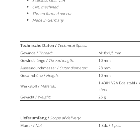
Stainless steel V2A
CNC machined
Thread formed not cut
Made in Germany
Technische Daten /
Technical Specs:
Gewinde /
Thread:
M18x1,5 mm
Gewindelänge /
Thread length:
10 mm
Aussendurchmesser /
Outer diameter:
28 mm
Gesamthöhe /
Heigth:
10 mm
1.4301 V2A Edelstahl /
1
Werkstoff /
Material:
steel
Gewicht /
Weight:
26 g
Lieferumfang /
Scope of delivery:
Mutter /
Nut
1 Stk. /
1 pcs.