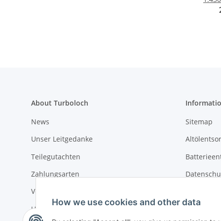
GT205
About Turboloch
Informati
News
Sitemap
Unser Leitgedanke
Altölentso
Teilegutachten
Batterieen
Zahlungsarten
Datenschu
Versandkosten & Lieferung
Widerrufs
How we use cookies and other data
Umwelt und Entsorgung
AGB