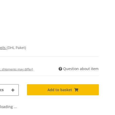
osts
(DHL Paket)
Question about item
t. shipments may differ)
Add to basket
cs
oading ...