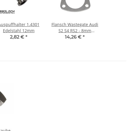
Auspuffhalter 1.4301
Flansch Wastegate Audi
Edelstahl 12mm
S2 S4 RS2 - 8mm
Edelstahl 1.4301 / Ø
2,82 €
*
14,26 €
*
48,5 mm
raube