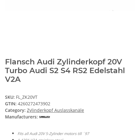
Flansch Audi Zylinderkopf 20V
Turbo Audi S2 S4 RS2 Edelstahl
V2A
SKU:
FL_ZK20VT
GTIN:
4260272473902
Category:
Zylinderkopf Auslasskanäle
Manufacturers:
Fits all Audi 20V 5-Zylinder motors till ´97