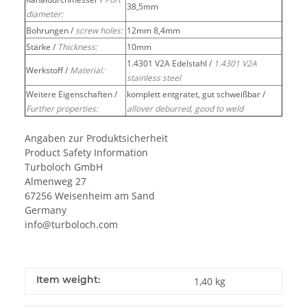
38,5mm
diameter:
Bohrungen /
screw holes:
12mm 8,4mm
Stärke /
Thickness:
10mm
1.4301 V2A Edelstahl /
1.4301 V2A
Werkstoff /
Material:
stainless steel
Weitere Eigenschaften /
komplett entgratet, gut schweißbar /
Further properties:
allover deburred, good to weld
Angaben zur Produktsicherheit
Product Safety Information
Turboloch GmbH
Almenweg 27
67256 Weisenheim am Sand
Germany
info@turboloch.com
Item weight:
1,40
kg