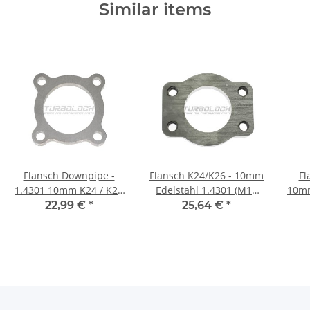
Similar items
Flansch Downpipe -
Flansch K24/K26 - 10mm
Fl
1.4301 10mm K24 / K26
Edelstahl 1.4301 (M10
10mm
V2A 1.4301
Gewinde)
22,99 €
*
25,64 €
*