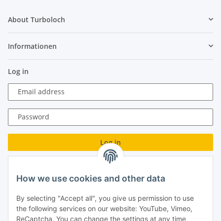
About Turboloch
Informationen
Log in
Email address
Password
Log in
Forgot password
How we use cookies and other data
New to our online shop?
Register now!
By selecting "Accept all", you give us permission to use
Turboloch GmbH
the following services on our website: YouTube, Vimeo,
ReCaptcha. You can change the settings at any time