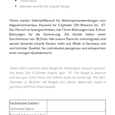
10mm thick
Matches exactly the original flange
10mm starker Edelstahlflansch für Motorsportanwendungen zum
Abgaskrümmerbau. Passend für 5-Zylinder 20V Motoren bis ´97.
Der Flansch ist lasergeschnitten, hat 12mm Bohrungen bzw. 8,4mm
Bohrungen für die Zentrierung. Die Kanäle haben einen
Durchmesser von 38,5mm. Alle unsere Flansche sind entgratet und
weisen keinerlei scharfe Kanten mehr auf. Made in Germany und
von höchster Qualität. Sie sind absolut passgenau und entsprechen
einer strengen Qualitätsnorm.
10mm thick stainless steel flange for motorsport exhaust systems.
Fits every 20V 5-Cylinder engine upto ´97. The flange is lasercut
and has got 12mm holes ans 8,4mm holes for centering. The Port-
Diameter is 38,5mm. All flanges are allover deburred, made in
germany and from finest quality.
Technische Daten /
Technical Specs:
Kanaldurchmesser /
Port