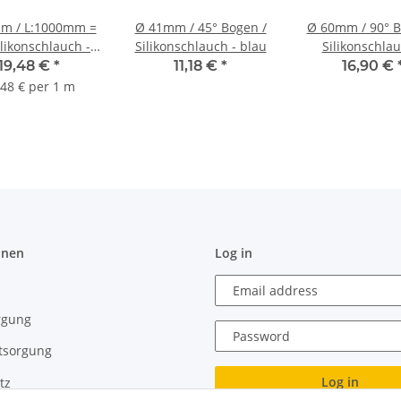
m / L:1000mm =
Ø 41mm / 45° Bogen /
Ø 60mm / 90° B
likonschlauch -
Silikonschlauch - blau
Silikonschlau
schwarz
schwarz
19,48 €
*
11,18 €
*
16,90 €
,48 € per 1 m
onen
Log in
Email address
rgung
Password
tsorgung
Log in
tz