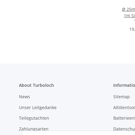
Ø 25m
1m Si
19
About Turboloch
Informati
News
Sitemap
Unser Leitgedanke
Altölentso
Teilegutachten
Batterieen
Zahlungsarten
Datenschu