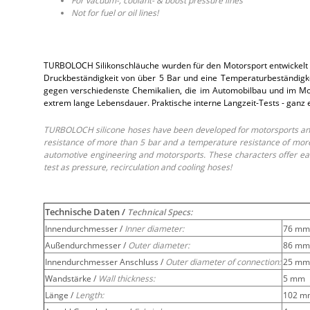
For vacuum-, coolant- & boost pressure lines
Not for fuel or oil lines!
TURBOLOCH Silikonschläuche wurden für den Motorsport entwickelt 
Druckbeständigkeit von über 5 Bar und eine Temperaturbeständigkei
gegen verschiedenste Chemikalien, die im Automobilbau und im Moto
extrem lange Lebensdauer. Praktische interne Langzeit-Tests - ganz
TURBOLOCH silicone hoses have been developed for motorsports and 
resistance of more than 5 bar and a temperature resistance of more 
automotive engineering and motorsports. These characters offer easy
test as pressure, recirculation and cooling hoses!
Technische Daten /
Technical Specs:
Innendurchmesser /
Inner diameter:
76 mm
Außendurchmesser /
Outer diameter:
86 mm
Innendurchmesser Anschluss /
Outer diameter of connection:
25 mm
Wandstärke /
Wall thickness:
5 mm
Länge /
Length:
102 m