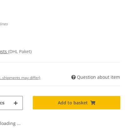
lines
osts
(DHL Paket)
Question about item
t. shipments may differ)
Add to basket
cs
oading ...