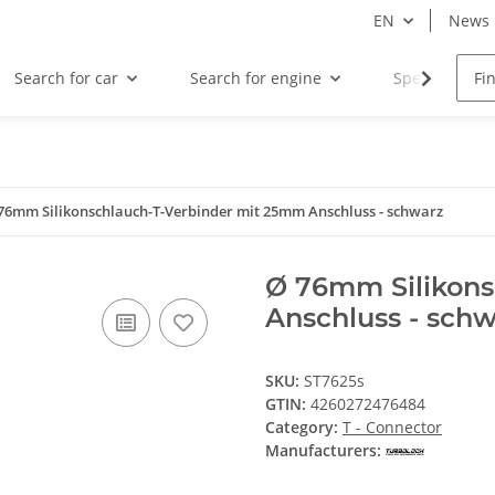
EN
News
Search for car
Search for engine
Special offers
76mm Silikonschlauch-T-Verbinder mit 25mm Anschluss - schwarz
Ø 76mm Silikons
Anschluss - sch
SKU:
ST7625s
GTIN:
4260272476484
Category:
T - Connector
Manufacturers: