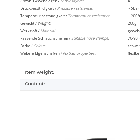
Anzahl Gewebelagen /
Fabric layers:
4
Druckbeständigkeit /
Pressure resistance:
~ 5Bar
Temperaturbeständigkeit /
Temperature resistance:
~ 200°
Gewicht /
Weight:
200g
Werkstoff /
Material:
gewebe
Passende Schlauchschellen /
Suitable hose clamps:
70-90
Farbe /
Colour:
schwar
Weitere Eigenschaften /
Further properties:
flexibe
Item weight:
Content: