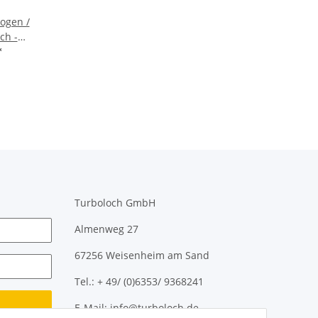
ogen /
ch -
*
Turboloch GmbH
Almenweg 27
67256 Weisenheim am Sand
Tel.: + 49/ (0)6353/ 9368241
E-Mail: info@turboloch.de