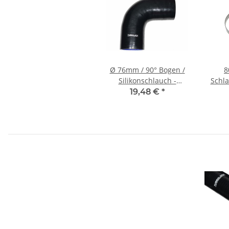
Ø 76mm / 90° Bogen /
8
Silikonschlauch -
Schla
schwarz
1.44
19,48 €
*