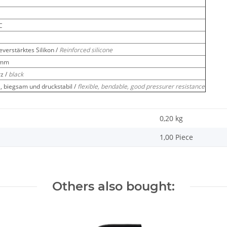
C
verstärktes Silikon /
Reinforced silicone
 mm
z /
black
l, biegsam und druckstabil /
flexible, bendable, good pressurer resistance
0,20
kg
1,00 Piece
Others also bought: