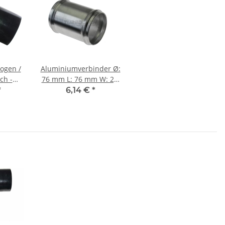
ogen /
Aluminiumverbinder Ø:
ch -
76 mm L: 76 mm W: 2,5
mm - beidseitig gesickt
*
6,14 €
*