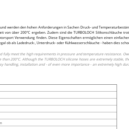
und werden den hohen Anforderungen in Sachen Druck- und Temperaturbeständi
t von über 200°C ergeben. Zudem sind die TURBOLOCH Silikonschläuche trotz i
rsport Verwendung finden. Diese Eigenschaften ermöglichen einen einfachen E
 egal ob als Ladedruck-, Unterdruck- oder Kühlwasserschläuche - haben dies sch
fully meet the high requirements in pressure and temperature resistance. Own
than 200°C. Although the TURBOLOCH silicone hoses are extremely stable, they o
 handling, installation and - of even more importance - an extremely high dur
m