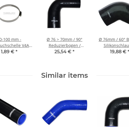
0-100 mm -
Ø 76 > 70mm / 90°
Ø 76mm / 60° B
uchschelle V4A
Reduzierbogen /
Silikonschlau
01 Edelstahl B:
Silikonschlauch -
schwarz
1,89 €
*
25,54 €
*
19,88 €
9mm (W5)
schwarz
Similar items