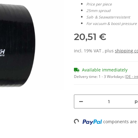
Price per piece
25mm sproud
Salt- & Seawaterresistent
For vacuum & boost pressure 
20,51 €
incl. 19% VAT , plus
shipping c
Available immediately
Delivery time:
1 - 3 Workdays
(DE - in
p
components are l
Loading...