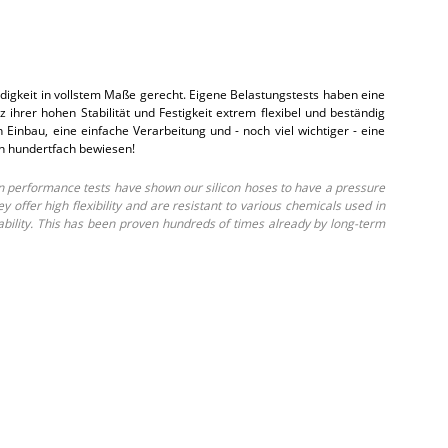
gkeit in vollstem Maße gerecht. Eigene Belastungstests haben eine
hrer hohen Stabilität und Festigkeit extrem flexibel und beständig
inbau, eine einfache Verarbeitung und - noch viel wichtiger - eine
on hundertfach bewiesen!
 performance tests have shown our silicon hoses to have a pressure
ffer high flexibility and are resistant to various chemicals used in
ability. This has been proven hundreds of times already by long-term