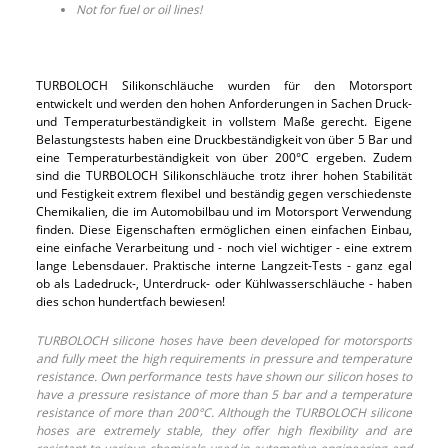
Not for fuel or oil lines!
TURBOLOCH Silikonschläuche wurden für den Motorsport
entwickelt und werden den hohen Anforderungen in Sachen Druck-
und Temperaturbeständigkeit in vollstem Maße gerecht. Eigene
Belastungstests haben eine Druckbeständigkeit von über 5 Bar und
eine Temperaturbeständigkeit von über 200°C ergeben. Zudem
sind die TURBOLOCH Silikonschläuche trotz ihrer hohen Stabilität
und Festigkeit extrem flexibel und beständig gegen verschiedenste
Chemikalien, die im Automobilbau und im Motorsport Verwendung
finden. Diese Eigenschaften ermöglichen einen einfachen Einbau,
eine einfache Verarbeitung und - noch viel wichtiger - eine extrem
lange Lebensdauer. Praktische interne Langzeit-Tests - ganz egal
ob als Ladedruck-, Unterdruck- oder Kühlwasserschläuche - haben
dies schon hundertfach bewiesen!
TURBOLOCH silicone hoses have been developed for motorsports
and fully meet the high requirements in pressure and temperature
resistance. Own performance tests have shown our silicon hoses to
have a pressure resistance of more than 5 bar and a temperature
resistance of more than 200°C. Although the TURBOLOCH silicone
hoses are extremely stable, they offer high flexibility and are