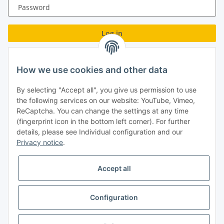
Password
Log in
Forgot password
How we use cookies and other data
New to our online shop?
Register now!
By selecting "Accept all", you give us permission to use
Turboloch GmbH
the following services on our website: YouTube, Vimeo,
ReCaptcha. You can change the settings at any time
Almenweg 27
(fingerprint icon in the bottom left corner). For further
details, please see Individual configuration and our
67256 Weisenheim am Sand
Privacy notice
.
Tel.: + 49/ (0)6353/ 9368241
Accept all
E-Mail: info@turboloch.de
Impressum
Configuration
* All prices incl. VAT, plus
shipping fees