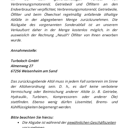
Verbrennungsmotorenöl, Getriebeöl und Ölfiltern an den
Endverbraucher verpflichtet, Verbrennungsmotorenöl, Getriebeöle,
Ölfilter und beim Ölwechsel regelmäßig anfallende ölhaltige
Abfälle in der abgegebenen Menge zurückzunehmen. Die
Rückgabe des vorgenannten Sonderabfall ist an unserem
Verkaufsort daher in der Menge kostenlos möglich, in der
ausweislich der Rechnung „Neuöl“/ Ölfilter von Ihnen erworben
wurde.
Annahmestelle:
Turboloch GmbH
Almenweg 27
67256 Weisenheim am Sand
Das zurückzugebende Altöl muss in jedem Fall sortenrein im Sinne
der Altölverordnung sein. D. h., es darf keine verbotene
Vermischung oder Beimischung anderer Altöle (z. B. Getriebe,
Hydraulik-, Turbinen-, Kompressoren- oder anderer Öle)
stattfinden. Ebenso wenig dürfen Lösemittel, Brems- und
Kühlflüssigkeiten beigemengt werden.
Bitte beachten Sie hierzu:
Die Abgabe ist während der
gewöhnlichen Geschäftszeiten
vorzunehmen