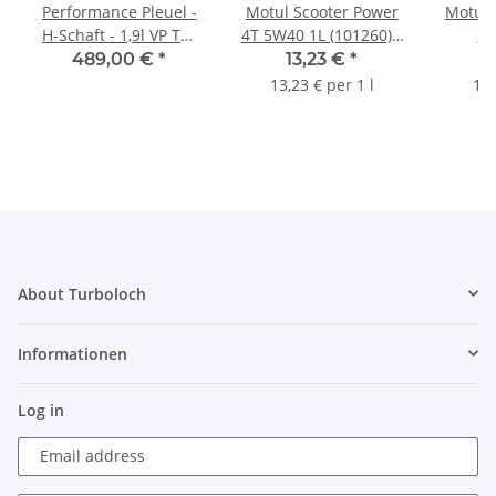
Performance Pleuel -
Motul Scooter Power
Motul 
H-Schaft - 1,9l VP TDI
4T 5W40 1L (101260) -
1L
L:144mm D:50,6mm
teilsynthetisches 4-
techn
489,00 €
*
13,23 €
*
d:26mm - 90-110PS
Takt Hochleistungsöl
Motorr
13,23 € per 1 l
14,
E
About Turboloch
Informationen
Log in
Email address