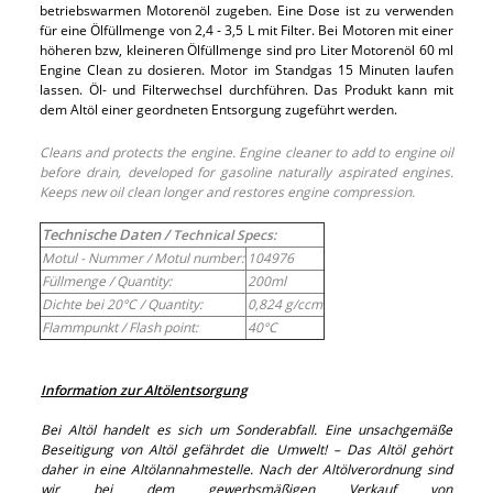
betriebswarmen Motorenöl zugeben. Eine Dose ist zu verwenden
für eine Ölfüllmenge von 2,4 - 3,5 L mit Filter. Bei Motoren mit einer
höheren bzw, kleineren Ölfüllmenge sind pro Liter Motorenöl 60 ml
Engine Clean zu dosieren. Motor im Standgas 15 Minuten laufen
lassen. Öl- und Filterwechsel durchführen. Das Produkt kann mit
dem Altöl einer geordneten Entsorgung zugeführt werden.
Cleans and protects the engine. Engine cleaner to add to engine oil
before drain, developed for gasoline naturally aspirated engines.
Keeps new oil clean longer and restores engine compression.
Technische Daten /
Technical Specs:
Motul - Nummer /
Motul number:
104976
Füllmenge /
Quantity:
200ml
Dichte bei 20°C /
Quantity:
0,824 g/ccm
Flammpunkt /
Flash point:
40°C
Information zur Altölentsorgung
Bei Altöl handelt es sich um Sonderabfall. Eine unsachgemäße
Beseitigung von Altöl gefährdet die Umwelt! – Das Altöl gehört
daher in eine Altölannahmestelle. Nach der Altölverordnung sind
wir bei dem gewerbsmäßigen Verkauf von