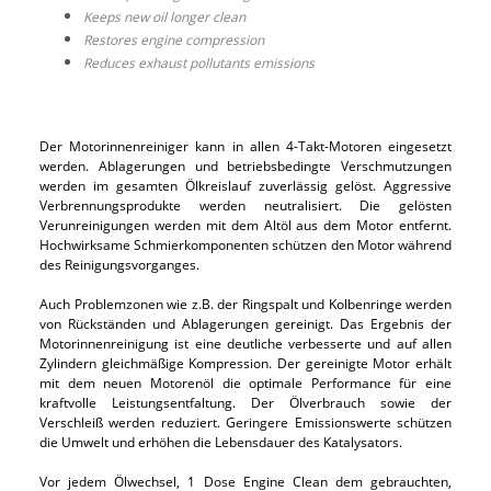
Keeps new oil longer clean
Restores engine compression
Reduces exhaust pollutants emissions
Der Motorinnenreiniger kann in allen 4-Takt-Motoren eingesetzt
werden. Ablagerungen und betriebsbedingte Verschmutzungen
werden im gesamten Ölkreislauf zuverlässig gelöst. Aggressive
Verbrennungsprodukte werden neutralisiert. Die gelösten
Verunreinigungen werden mit dem Altöl aus dem Motor entfernt.
Hochwirksame Schmierkomponenten schützen den Motor während
des Reinigungsvorganges.
Auch Problemzonen wie z.B. der Ringspalt und Kolbenringe werden
von Rückständen und Ablagerungen gereinigt. Das Ergebnis der
Motorinnenreinigung ist eine deutliche verbesserte und auf allen
Zylindern gleichmäßige Kompression. Der gereinigte Motor erhält
mit dem neuen Motorenöl die optimale Performance für eine
kraftvolle Leistungsentfaltung. Der Ölverbrauch sowie der
Verschleiß werden reduziert. Geringere Emissionswerte schützen
die Umwelt und erhöhen die Lebensdauer des Katalysators.
Vor jedem Ölwechsel, 1 Dose Engine Clean dem gebrauchten,