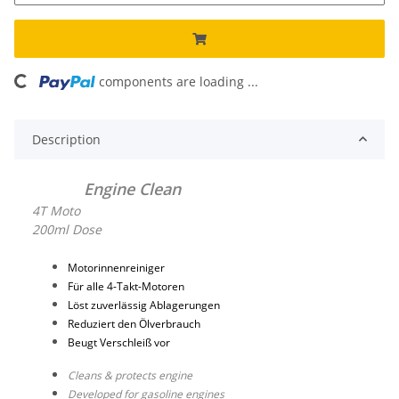
ng...
components are loading ...
Description
Engine Clean
4T Moto
200ml Dose
Motorinnenreiniger
Für alle 4-Takt-Motoren
Löst zuverlässig Ablagerungen
Reduziert den Ölverbrauch
Beugt Verschleiß vor
Cleans & protects engine
Developed for gasoline engines