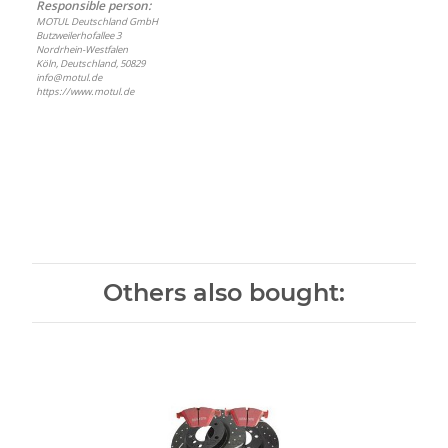
Responsible person:
MOTUL Deutschland GmbH
Butzweilerhofallee 3
Nordrhein-Westfalen
Köln, Deutschland, 50829
info@motul.de
https://www.motul.de
Others also bought: