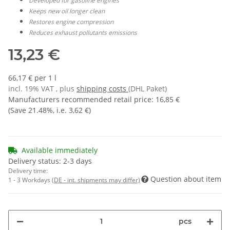
Developed for gasoline engines
Keeps new oil longer clean
Restores engine compression
Reduces exhaust pollutants emissions
13,23 €
66,17 € per 1 l
incl. 19% VAT , plus
shipping costs
(DHL Paket)
Manufacturers recommended retail price
:
16,85 €
(Save
21.48%
, i.e.
3,62 €
)
Available immediately
Delivery status: 2-3 days
Delivery time:
Question about item
1 - 3 Workdays
(DE - int. shipments may differ)
pcs