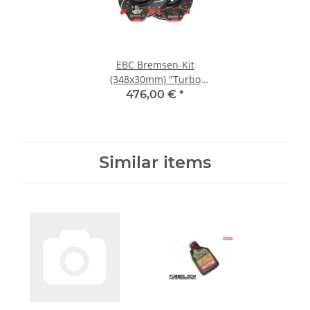
EBC Bremsen-Kit
(348x30mm) "Turbo
Groove Disc" + "RedStuff"
476,00 €
*
VA - BMW E90/91/92/93
(6-Zylinder) X1 (E84)
xDrive28i
Similar items