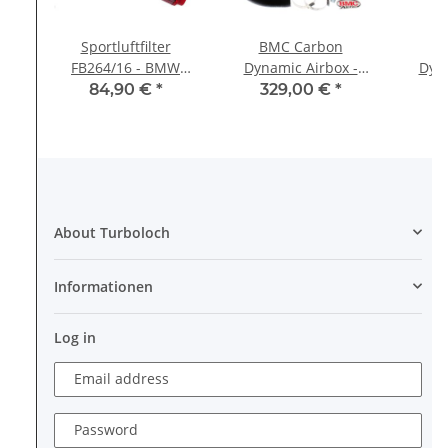
Sportluftfilter
BMC Carbon
B
FB264/16 - BMW
Dynamic Airbox -
Dyna
325d 330d 3er 5er
ACCDASP-14T - A3 S3
AC
84,90 €
*
329,00 €
*
1
7er X3 X5 X6 30d
8P TT 8J Leon 1P
Ei
Octavia RS Eos Golf 5
Au
GTI Passat 2.0l TFSI
About Turboloch
Informationen
Log in
Email address
Password