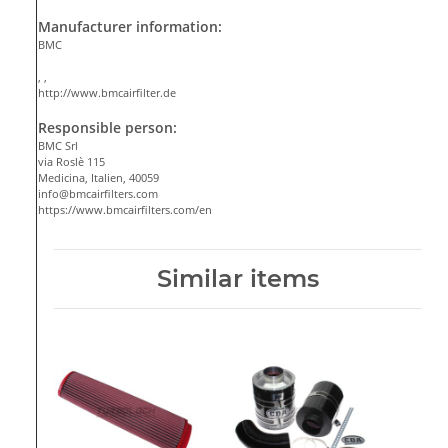
Manufacturer information:
BMC
, ,
http://www.bmcairfilter.de
Responsible person:
BMC Srl
via Roslè 115
Medicina, Italien, 40059
info@bmcairfilters.com
https://www.bmcairfilters.com/en
Similar items