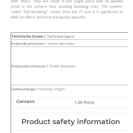
BMC filters. They are made in one single piece with no welded
joints in the corners, thus avoiding breaking risks. This system,
called "Full Moulding" comes from the F1 and it is significant of
BMC air filters' technical and quality specifics.
Technische Daten /
Technical Specs:
Einlassdruchmesser /
Intake diameter:
P
L
Auslassdurchmesser /
Outlet diameter:
F
a
Gehäuselänge /
Housing Length:
Content:
1,00 Piece
Product safety information