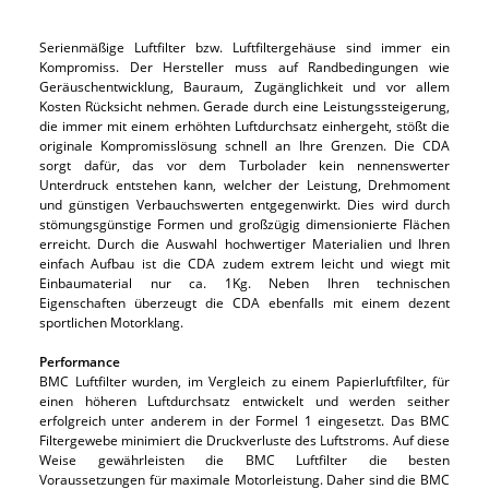
Serienmäßige Luftfilter bzw. Luftfiltergehäuse sind immer ein
Kompromiss. Der Hersteller muss auf Randbedingungen wie
Geräuschentwicklung, Bauraum, Zugänglichkeit und vor allem
Kosten Rücksicht nehmen. Gerade durch eine Leistungssteigerung,
die immer mit einem erhöhten Luftdurchsatz einhergeht, stößt die
originale Kompromisslösung schnell an Ihre Grenzen. Die CDA
sorgt dafür, das vor dem Turbolader kein nennenswerter
Unterdruck entstehen kann, welcher der Leistung, Drehmoment
und günstigen Verbauchswerten entgegenwirkt. Dies wird durch
stömungsgünstige Formen und großzügig dimensionierte Flächen
erreicht. Durch die Auswahl hochwertiger Materialien und Ihren
einfach Aufbau ist die CDA zudem extrem leicht und wiegt mit
Einbaumaterial nur ca. 1Kg. Neben Ihren technischen
Eigenschaften überzeugt die CDA ebenfalls mit einem dezent
sportlichen Motorklang.
Performance
BMC Luftfilter wurden, im Vergleich zu einem Papierluftfilter, für
einen höheren Luftdurchsatz entwickelt und werden seither
erfolgreich unter anderem in der Formel 1 eingesetzt. Das BMC
Filtergewebe minimiert die Druckverluste des Luftstroms. Auf diese
Weise gewährleisten die BMC Luftfilter die besten
Voraussetzungen für maximale Motorleistung. Daher sind die BMC