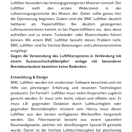
Luftfilter besonders bei leistungsgesteigerten Motoren sinnvoll. Der
Luftfilter stellt den ersten Widerstand in der
Luftversorgungsstrecke des Motors dar. Daher sollte genau hier
die Optimierung beginnen. Zudem sind alle BMC Luftfilter deutlich
haltbarer als Papierluftfilter. Bei deutlich gesteigerten
Luftmassenströmen kommt es bei Papierluftfiltern vor, dass diese
aufreißen und zu einem Turbolader- oder Motorschaden führen
können. Mit einem BMC Luftfilter besteht dieses Problem nicht.
BMC Luftfilter sind für höchste Belastungen und Luftmassenströme
ausgelegt.
Gegen die Verwendung des Luftfiltersystems in Verbindung mit
einem Austauschschalldämpfer/ -anlage mit besonderer
Betriebserlaubnis bestehen keine Bedenken.
Entwicklung & Design
BMC Luftfilter werden mit modernster Software berechnet und mit
Hilfe von jahrelanger Erfahrung und neuesten Technologien
produziert. Ein Formel1- Luftfilter muss vielen Ansprüchen zugleich
gerecht werden. Er muss sehr leicht, robust und effektiv sein. Er
muss z.B. gegenüber Oxidation durch Luftfeuchtigkeit oder
gegenüber Benzindämpfen resistent sein. Hierzu muss dieser
Luftfilter aus den besten verfügbaren Werkstoffen hergestellt
werden. Das Filtermaterial besteht aus einem speziellen
Baumwollgewebe, welches mit dünnflüssigem Spezial-Öl getränkt
wurde. Damit ist die höchste Luftdurchlässigkeit bei gleichzeitig