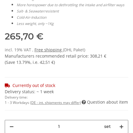
More horespower due to dethrottling the intake and airfilter ways
Salt- & Seawaterresistent
Cold-Air-Induction
Less weight, only ~1Kg
265,70 €
incl. 19% VAT ,
Free shipping
(DHL Paket)
Manufacturers recommended retail price
:
308,21 €
(Save
13.79%
, i.e.
42,51 €
)
Currently out of stock
Delivery status: ~ 1 week
Delivery time:
Question about item
1 - 3 Workdays
(DE - int. shipments may differ)
set