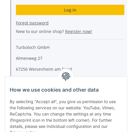
Log in
Forgot password
New to our online shop?
Register now!
Turboloch GmbH
Almenweg 27
67256 Weisenheim am Sand
Tel.: + 49/ (0)6353/ 9368241
How we use cookies and other data
E-Mail: info@turboloch.de
Impressum
By selecting "Accept all", you give us permission to use
the following services on our website: YouTube, Vimeo,
ReCaptcha. You can change the settings at any time
* All prices incl. VAT, plus
shipping fees
(fingerprint icon in the bottom left corner). For further
details, please see Individual configuration and our