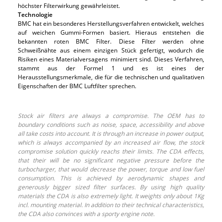
höchster Filterwirkung gewährleistet.
Technologie
BMC hat ein besonderes Herstellungsverfahren entwickelt, welches
auf weichen Gummi-Formen basiert. Hieraus entstehen die
bekannten roten BMC Filter. Diese Filter werden ohne
Schweißnähte aus einem einzigen Stück gefertigt, wodurch die
Risiken eines Materialversagens minimiert sind. Dieses Verfahren,
stammt aus der Formel 1 und es ist eines der
Herausstellungsmerkmale, die für die technischen und qualitativen
Eigenschaften der BMC Luftfilter sprechen.
Stock air filters are always a compromise. The OEM has to
boundary conditions such as noise, space, accessibility and above
all take costs into account. It is through an increase in power output,
which is always accompanied by an increased air flow, the stock
compromise solution quickly reachs their limits. The CDA effects,
that their will be no significant negative pressure before the
turbocharger, that would decrease the power, torque and low fuel
consumption. This is achieved by aerodynamic shapes and
generously bigger sized filter surfaces. By using high quality
materials the CDA is also extremely light. It weights only about 1Kg
incl. mounting material. In addition to their technical characteristics,
the CDA also convinces with a sporty engine note.