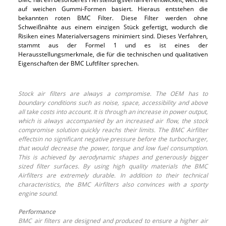
auf weichen Gummi-Formen basiert. Hieraus entstehen die
bekannten roten BMC Filter. Diese Filter werden ohne
Schweißnähte aus einem einzigen Stück gefertigt, wodurch die
Risiken eines Materialversagens minimiert sind. Dieses Verfahren,
stammt aus der Formel 1 und es ist eines der
Herausstellungsmerkmale, die für die technischen und qualitativen
Eigenschaften der BMC Luftfilter sprechen.
Stock air filters are always a compromise. The OEM has to
boundary conditions such as noise, space, accessibility and above
all take costs into account. It is through an increase in power output,
which is always accompanied by an increased air flow, the stock
compromise solution quickly reachs their limits. The BMC Airfilter
effectsin no significant negative pressure before the turbocharger,
that would decrease the power, torque and low fuel consumption.
This is achieved by aerodynamic shapes and generously bigger
sized filter surfaces. By using high quality materials the BMC
Airfilters are extremely durable. In addition to their technical
characteristics, the BMC Airfilters also convinces with a sporty
engine sound.
Performance
BMC air filters are designed and produced to ensure a higher air