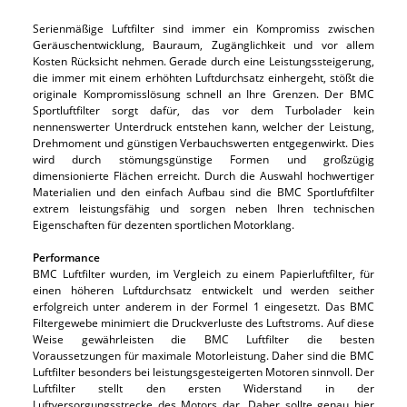
Serienmäßige Luftfilter sind immer ein Kompromiss zwischen
Geräuschentwicklung, Bauraum, Zugänglichkeit und vor allem
Kosten Rücksicht nehmen. Gerade durch eine Leistungssteigerung,
die immer mit einem erhöhten Luftdurchsatz einhergeht, stößt die
originale Kompromisslösung schnell an Ihre Grenzen. Der BMC
Sportluftfilter sorgt dafür, das vor dem Turbolader kein
nennenswerter Unterdruck entstehen kann, welcher der Leistung,
Drehmoment und günstigen Verbauchswerten entgegenwirkt. Dies
wird durch stömungsgünstige Formen und großzügig
dimensionierte Flächen erreicht. Durch die Auswahl hochwertiger
Materialien und den einfach Aufbau sind die BMC Sportluftfilter
extrem leistungsfähig und sorgen neben Ihren technischen
Eigenschaften für dezenten sportlichen Motorklang.
Performance
BMC Luftfilter wurden, im Vergleich zu einem Papierluftfilter, für
einen höheren Luftdurchsatz entwickelt und werden seither
erfolgreich unter anderem in der Formel 1 eingesetzt. Das BMC
Filtergewebe minimiert die Druckverluste des Luftstroms. Auf diese
Weise gewährleisten die BMC Luftfilter die besten
Voraussetzungen für maximale Motorleistung. Daher sind die BMC
Luftfilter besonders bei leistungsgesteigerten Motoren sinnvoll. Der
Luftfilter stellt den ersten Widerstand in der
Luftversorgungsstrecke des Motors dar. Daher sollte genau hier