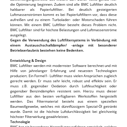
die Optimierung beginnen. Zudem sind alle BMC Luftfilter deutlich
haltbarer als Papierluftfilter. Bei deutlich gesteigerten
Luftmassenströmen kommt es bei Papierluftfiltern vor, dass diese
aufreißen und zu einem Turbolader- oder Motorschaden führen
können. Mit einem BMC Luftfilter besteht dieses Problem nicht.
BMC Luftfilter sind für höchste Belastungen und Luftmassenströme
ausgelegt.
Gegen die Verwendung des Luftfiltersystems in Verbindung mit
einem Austauschschalldämpfer/ -anlage mit besonderer
Betriebserlaubnis bestehen keine Bedenken.
Entwicklung & Design
BMC Luftfilter werden mit modernster Software berechnet und mit
Hilfe von jahrelanger Erfahrung und neuesten Technologien
produziert. Ein Formel1- Luftfilter muss vielen Ansprüchen zugleich
gerecht werden. Er muss sehr leicht, robust und effektiv sein. Er
muss z.B. gegenüber Oxidation durch Luftfeuchtigkeit oder
gegenüber Benzindämpfen resistent sein. Hierzu muss dieser
Luftfilter aus den besten verfügbaren Werkstoffen hergestellt
werden. Das Filtermaterial besteht aus einem speziellen
Baumwollgewebe, welches mit dünnflüssigem Spezial-Öl getränkt
wurde. Damit ist die höchste Luftdurchlässigkeit bei gleichzeitig
höchster Filterwirkung gewährleistet.
Technologie
BMC hat ein besonderes Herstellungsverfahren entwickelt, welches