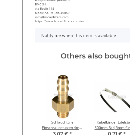
BMC Srl
via Roslè 115
Medicina, Italien, 40059
info@bmcairfilters.com
https://www.bmcairfilters.com/en
Notify me when this item is available
Others also bought:
Schlauchtülle
Kabelbinder Edelstahl 
Einschraubstutzen 4mm
300mm B: 4,5mm für m
M5 Gewinde Messing
Ø 80mm
3,07 €
*
0,71 €
*