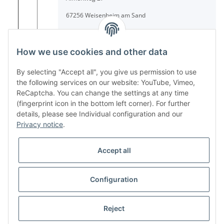
67256 Weisenheim am Sand
Tel.: + 49/ (0)6353/ 9368241
E-Mail: info@turboloch.de
How we use cookies and other data
Impressum
By selecting "Accept all", you give us permission to use
the following services on our website: YouTube, Vimeo,
ReCaptcha. You can change the settings at any time
* All prices incl. VAT, plus
shipping fees
(fingerprint icon in the bottom left corner). For further
details, please see Individual configuration and our
© Turboloch GmbH
Privacy notice
.
Powered by
JTL-Shop
Accept all
Configuration
Reject