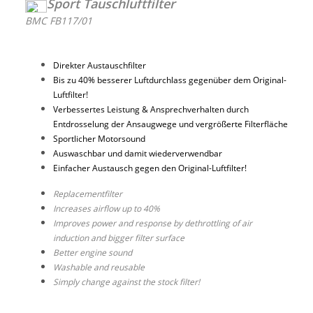
Sport Tauschluftfilter
BMC FB117/01
Direkter Austauschfilter
Bis zu 40% besserer Luftdurchlass gegenüber dem Original-
Luftfilter!
Verbessertes Leistung & Ansprechverhalten durch
Entdrosselung der Ansaugwege und vergrößerte Filterfläche
Sportlicher Motorsound
Auswaschbar und damit wiederverwendbar
Einfacher Austausch gegen den Original-Luftfilter!
Replacementfilter
Increases airflow up to 40%
Improves power and response by dethrottling of air
induction and bigger filter surface
Better engine sound
Washable and reusable
Simply change against the stock filter!