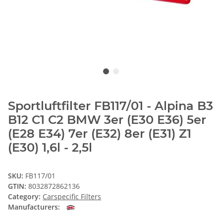
Sportluftfilter FB117/01 - Alpina B3
B12 C1 C2 BMW 3er (E30 E36) 5er
(E28 E34) 7er (E32) 8er (E31) Z1
(E30) 1,6l - 2,5l
SKU:
FB117/01
GTIN:
8032872862136
Category:
Carspecific Filters
Manufacturers: