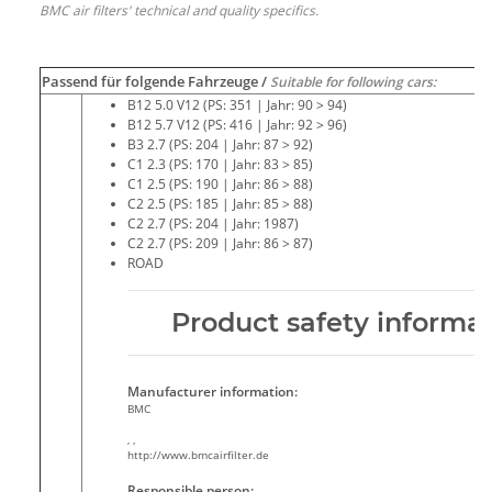
BMC air filters' technical and quality specifics.
Passend für folgende Fahrzeuge /
Suitable for following cars:
B12 5.0 V12 (PS: 351 | Jahr: 90 > 94)
B12 5.7 V12 (PS: 416 | Jahr: 92 > 96)
B3 2.7 (PS: 204 | Jahr: 87 > 92)
C1 2.3 (PS: 170 | Jahr: 83 > 85)
C1 2.5 (PS: 190 | Jahr: 86 > 88)
C2 2.5 (PS: 185 | Jahr: 85 > 88)
C2 2.7 (PS: 204 | Jahr: 1987)
C2 2.7 (PS: 209 | Jahr: 86 > 87)
ROAD
Product safety informa
Manufacturer information:
BMC
, ,
http://www.bmcairfilter.de
Responsible person: