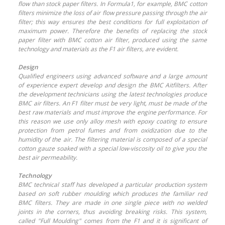
flow than stock paper filters. In Formula1, for example, BMC cotton
filters minimize the loss of air flow pressure passing through the air
filter; this way ensures the best conditions for full exploitation of
maximum power. Therefore the benefits of replacing the stock
paper filter with BMC cotton air filter, produced using the same
technology and materials as the F1 air filters, are evident.
Design
Qualified engineers using advanced software and a large amount
of experience expert develop and design the BMC Aitfilters. After
the development technicians using the latest technologies produce
BMC air filters. An F1 filter must be very light, must be made of the
best raw materials and must improve the engine performance. For
this reason we use only alloy mesh with epoxy coating to ensure
protection from petrol fumes and from oxidization due to the
humidity of the air. The filtering material is composed of a special
cotton gauze soaked with a special low-viscosity oil to give you the
best air permeability.
Technology
BMC technical staff has developed a particular production system
based on soft rubber moulding which produces the familiar red
BMC filters. They are made in one single piece with no welded
joints in the corners, thus avoiding breaking risks. This system,
called "Full Moulding" comes from the F1 and it is significant of