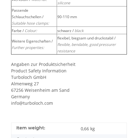
silicone
Passende
Schlauchschellen /
90-110 mm
Suitable hose clamps:
Farbe /
Colour:
schwarz /
black
flexibel, biegsam und druckstabil /
Weitere Eigenschaften /
flexible, bendable, good pressurer
Further properties:
resistance
Angaben zur Produktsicherheit
Product Safety Information
Turboloch GmbH
Almenweg 27
67256 Weisenheim am Sand
Germany
info@turboloch.com
Item weight:
0,66
kg