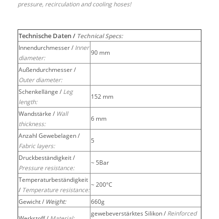
pressure, recirculation and cooling hoses!
Technische Daten /
Technical Specs:
Innendurchmesser /
Inner
90 mm
diameter:
Außendurchmesser /
Outer diameter:
Schenkellänge /
Leg
152 mm
length:
Wandstärke /
Wall
6 mm
thickness:
Anzahl Gewebelagen /
5
Fabric layers:
Druckbeständigkeit /
~ 5Bar
Pressure resistance:
Temperaturbeständigkeit
~ 200°C
/
Temperature resistance:
Gewicht /
Weight:
660g
gewebeverstärktes Silikon /
Reinforced
Werkstoff /
Material: