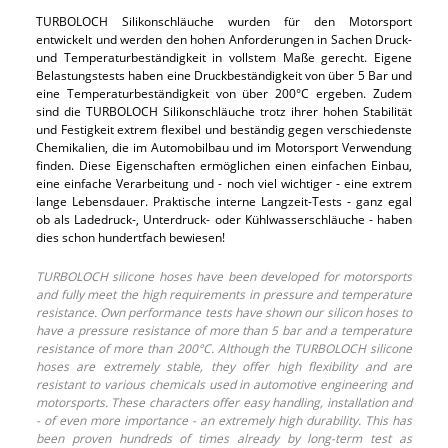
TURBOLOCH Silikonschläuche wurden für den Motorsport
entwickelt und werden den hohen Anforderungen in Sachen Druck-
und Temperaturbeständigkeit in vollstem Maße gerecht. Eigene
Belastungstests haben eine Druckbeständigkeit von über 5 Bar und
eine Temperaturbeständigkeit von über 200°C ergeben. Zudem
sind die TURBOLOCH Silikonschläuche trotz ihrer hohen Stabilität
und Festigkeit extrem flexibel und beständig gegen verschiedenste
Chemikalien, die im Automobilbau und im Motorsport Verwendung
finden. Diese Eigenschaften ermöglichen einen einfachen Einbau,
eine einfache Verarbeitung und - noch viel wichtiger - eine extrem
lange Lebensdauer. Praktische interne Langzeit-Tests - ganz egal
ob als Ladedruck-, Unterdruck- oder Kühlwasserschläuche - haben
dies schon hundertfach bewiesen!
TURBOLOCH silicone hoses have been developed for motorsports
and fully meet the high requirements in pressure and temperature
resistance. Own performance tests have shown our silicon hoses to
have a pressure resistance of more than 5 bar and a temperature
resistance of more than 200°C. Although the TURBOLOCH silicone
hoses are extremely stable, they offer high flexibility and are
resistant to various chemicals used in automotive engineering and
motorsports. These characters offer easy handling, installation and
- of even more importance - an extremely high durability. This has
been proven hundreds of times already by long-term test as