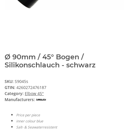
Ø 90mm / 45° Bogen /
Silikonschlauch - schwarz
SKU:
S9045s
GTIN:
4260272476187
Category:
Elbow 45°
Manufacturers:
Price per piece
inner colour blue
Salt- & Seawaterresistent