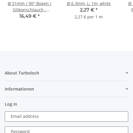
Ø 51mm / 90° Bogen /
Ø 6.3mm, L: 1m, white
Ø 
Silikonschlauch -
2,27 €
*
schwarz
Sil
16,49 €
*
2,27 € per 1 m
About Turboloch
Informationen
Log in
Email address
Password