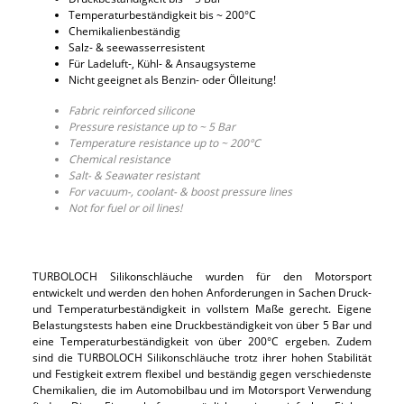
Temperaturbeständigkeit bis ~ 200°C
Chemikalienbeständig
Salz- & seewasserresistent
Für Ladeluft-, Kühl- & Ansaugsysteme
Nicht geeignet als Benzin- oder Ölleitung!
Fabric reinforced silicone
Pressure resistance up to ~ 5 Bar
Temperature resistance up to ~ 200°C
Chemical resistance
Salt- & Seawater resistant
For vacuum-, coolant- & boost pressure lines
Not for fuel or oil lines!
TURBOLOCH Silikonschläuche wurden für den Motorsport
entwickelt und werden den hohen Anforderungen in Sachen Druck-
und Temperaturbeständigkeit in vollstem Maße gerecht. Eigene
Belastungstests haben eine Druckbeständigkeit von über 5 Bar und
eine Temperaturbeständigkeit von über 200°C ergeben. Zudem
sind die TURBOLOCH Silikonschläuche trotz ihrer hohen Stabilität
und Festigkeit extrem flexibel und beständig gegen verschiedenste
Chemikalien, die im Automobilbau und im Motorsport Verwendung