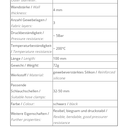
Outer diameter:
Wandstärke /
Wall
4 mm
thickness:
Anzahl Gewebelagen /
3
Fabric layers:
Druckbeständigkeit /
~ 5Bar
Pressure resistance:
Temperaturbeständigkeit
~ 200°C
/
Temperature resistance:
Länge /
Length:
100 mm
Gewicht /
Weight:
72g
gewebeverstärktes Silikon /
Reinforced
Werkstoff /
Material:
silicone
Passende
Schlauchschellen /
32-50 mm
Suitable hose clamps:
Farbe /
Colour:
schwarz /
black
flexibel, biegsam und druckstabil /
Weitere Eigenschaften /
flexible, bendable, good pressurer
Further properties:
resistance