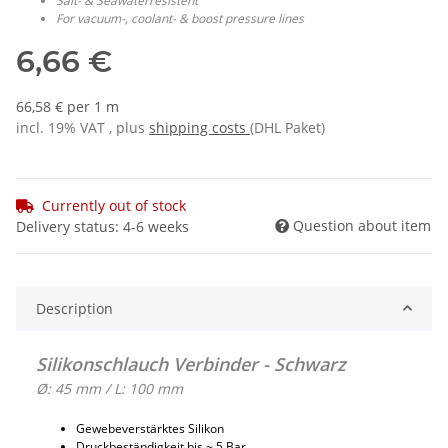
Salt- & Seawaterresistent
For vacuum-, coolant- & boost pressure lines
6,66 €
66,58 € per 1 m
incl. 19% VAT , plus
shipping costs
(DHL Paket)
Currently out of stock
Question about item
Delivery status: 4-6 weeks
Description
Silikonschlauch Verbinder - Schwarz
Ø: 45 mm / L: 100 mm
Gewebeverstärktes Silikon
Druckbeständigkeit bis ~ 5 Bar