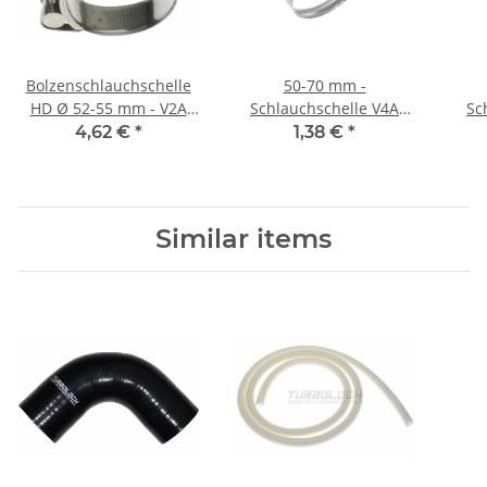
Bolzenschlauchschelle
50-70 mm -
HD Ø 52-55 mm - V2A
Schlauchschelle V4A
Sc
1.4301 (W4)
1.4401 Edelstahl B:9 mm
1.44
4,62 €
*
1,38 €
*
(W5)
Similar items