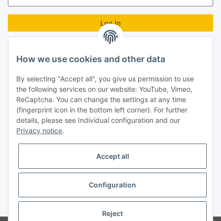
Log in
Forgot password
How we use cookies and other data
New to our online shop?
Register now!
By selecting "Accept all", you give us permission to use
Turboloch GmbH
the following services on our website: YouTube, Vimeo,
ReCaptcha. You can change the settings at any time
Almenweg 27
(fingerprint icon in the bottom left corner). For further
details, please see Individual configuration and our
67256 Weisenheim am Sand
Privacy notice
.
Tel.: + 49/ (0)6353/ 9368241
Accept all
E-Mail: info@turboloch.de
Impressum
Configuration
* All prices incl. VAT, plus
shipping fees
Reject