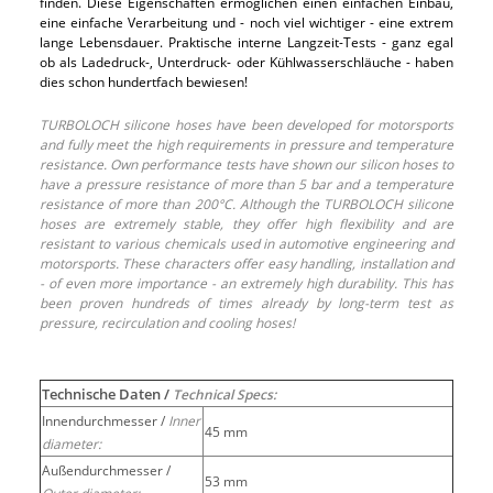
finden. Diese Eigenschaften ermöglichen einen einfachen Einbau,
eine einfache Verarbeitung und - noch viel wichtiger - eine extrem
lange Lebensdauer. Praktische interne Langzeit-Tests - ganz egal
ob als Ladedruck-, Unterdruck- oder Kühlwasserschläuche - haben
dies schon hundertfach bewiesen!
TURBOLOCH silicone hoses have been developed for motorsports
and fully meet the high requirements in pressure and temperature
resistance. Own performance tests have shown our silicon hoses to
have a pressure resistance of more than 5 bar and a temperature
resistance of more than 200°C. Although the TURBOLOCH silicone
hoses are extremely stable, they offer high flexibility and are
resistant to various chemicals used in automotive engineering and
motorsports. These characters offer easy handling, installation and
- of even more importance - an extremely high durability. This has
been proven hundreds of times already by long-term test as
pressure, recirculation and cooling hoses!
Technische Daten /
Technical Specs:
Innendurchmesser /
Inner
45 mm
diameter:
Außendurchmesser /
53 mm