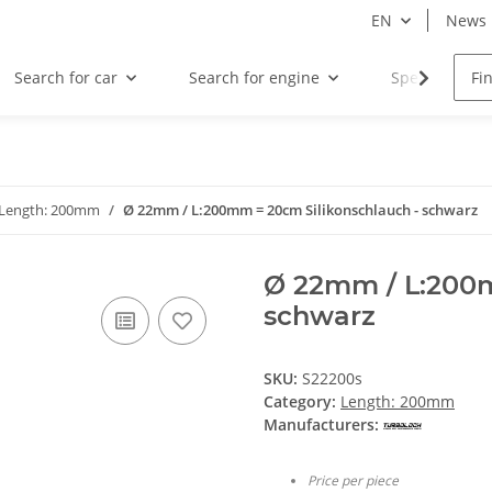
EN
News
Search for car
Search for engine
Special offers
Length: 200mm
Ø 22mm / L:200mm = 20cm Silikonschlauch - schwarz
Ø 22mm / L:200m
schwarz
SKU:
S22200s
Category:
Length: 200mm
Manufacturers:
Price per piece