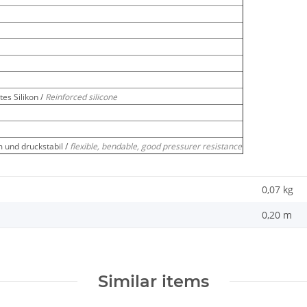
es Silikon /
Reinforced silicone
m und druckstabil /
flexible, bendable, good pressurer resistance
0,07
kg
0,20 m
Similar items