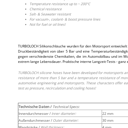
Temperature resistance up to ~ 200°C
Chemical resistance
Salt- & Seawater resistant
For vacuum-, coolant- & boost pressure lines
Not for fuel or oil lines!
TURBOLOCH Silikonschläuche wurden für den Motorsport entwickelt 
Druckbeständigkeit von über 5 Bar und eine Temperaturbeständigkei
gegen verschiedenste Chemikalien, die im Automobilbau und im Moto
extrem lange Lebensdauer. Praktische interne Langzeit-Tests - ganz
TURBOLOCH silicone hoses have been developed for motorsports and 
resistance of more than 5 bar and a temperature resistance of more 
automotive engineering and motorsports. These characters offer easy
test as pressure, recirculation and cooling hoses!
Technische Daten /
Technical Specs:
Innendurchmesser /
Inner diameter:
22 mm
Außendurchmesser /
Outer diameter:
30 mm
Wandstärke /
Wall thickness:
4 mm