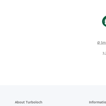
Ø 5mm
3,
About Turboloch
Informati