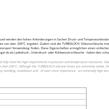
und werden den hohen Anforderungen in Sachen Druck- und Temperaturbeständi
t von über 200°C ergeben. Zudem sind die TURBOLOCH Silikonschläuche trotz i
rsport Verwendung finden. Diese Eigenschaften ermöglichen einen einfachen E
 egal ob als Ladedruck-, Unterdruck- oder Kühlwasserschläuche - haben dies sch
fully meet the high requirements in pressure and temperature resistance. Own
than 200°C. Although the TURBOLOCH silicone hoses are extremely stable, they o
 handling, installation and - of even more importance - an extremely high dur