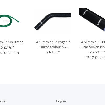
, L: 1m, green
Ø 19mm / 45° Bogen /
Ø 51mm / L: 5
Silikonschlauch -
50cm Silikonsch
3,27 €
*
schwarz
schwarz
5,43 €
*
23,58 €
27 € per 1 m
47,17 € per 
onen
Log in