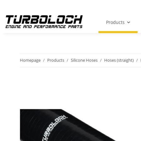
Products
Homepage
Products
Silicone Hoses
Hoses (straight)