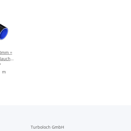
00mm =
lauch -
*
1 m
Turboloch GmbH