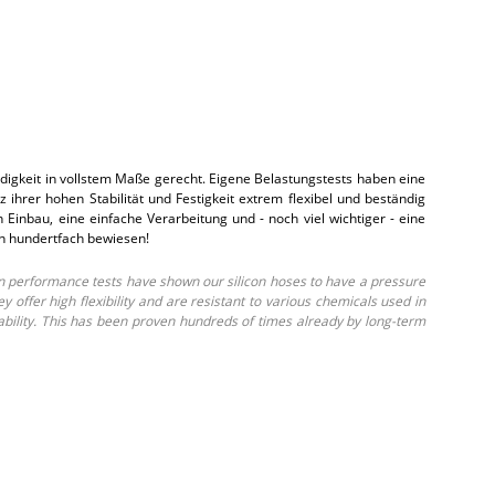
gkeit in vollstem Maße gerecht. Eigene Belastungstests haben eine
hrer hohen Stabilität und Festigkeit extrem flexibel und beständig
inbau, eine einfache Verarbeitung und - noch viel wichtiger - eine
on hundertfach bewiesen!
 performance tests have shown our silicon hoses to have a pressure
ffer high flexibility and are resistant to various chemicals used in
ability. This has been proven hundreds of times already by long-term