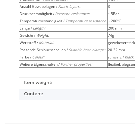
Anzahl Gewebelagen /
Fabric layers:
3
Druckbeständigkeit /
Pressure resistance:
~ 5Bar
Temperaturbeständigkeit /
Temperature resistance:
~ 200°C
Länge /
Length:
200 mm
Gewicht /
Weight:
74g
Werkstoff /
Material:
gewebeverstärkt
Passende Schlauchschellen /
Suitable hose clamps:
20-32 mm
Farbe /
Colour:
schwarz /
black
Weitere Eigenschaften /
Further properties:
flexibel, biegsa
Item weight:
Content: