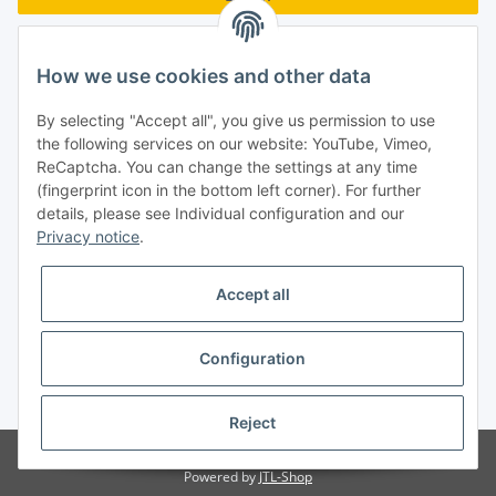
Forgot password
How we use cookies and other data
New to our online shop?
Register now!
By selecting "Accept all", you give us permission to use
Turboloch GmbH
the following services on our website: YouTube, Vimeo,
ReCaptcha. You can change the settings at any time
Almenweg 27
(fingerprint icon in the bottom left corner). For further
details, please see Individual configuration and our
67256 Weisenheim am Sand
Privacy notice
.
Tel.: + 49/ (0)6353/ 9368241
Accept all
E-Mail: info@turboloch.de
Impressum
Configuration
* All prices incl. VAT, plus
shipping fees
Reject
© Turboloch GmbH
Powered by
JTL-Shop