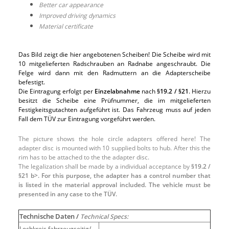
Better car appearance
Improved driving dynamics
Material certificate
Das Bild zeigt die hier angebotenen Scheiben! Die Scheibe wird mit
10 mitgelieferten Radschrauben an Radnabe angeschraubt. Die
Felge wird dann mit den Radmuttern an die Adapterscheibe
befestigt.
Die Eintragung erfolgt per
Einzelabnahme
nach
§19.2 / §21
. Hierzu
besitzt die Scheibe eine Prüfnummer, die im mitgelieferten
Festigkeitsgutachten aufgeführt ist. Das Fahrzeug muss auf jeden
Fall dem TÜV zur Eintragung vorgeführt werden.
The picture shows the hole circle adapters offered here! The
adapter disc is mounted with 10 supplied bolts to hub. After this the
rim has to be attached to the the adapter disc.
The legalization shall be made by a individual acceptance by
§19.2 /
§21 b>. For this purpose, the adapter has a control number that
is listed in the material approval included. The vehicle must be
presented in any case to the TÜV.
Technische Daten /
Technical Specs:
Lochkreis fahrzeugseitig/