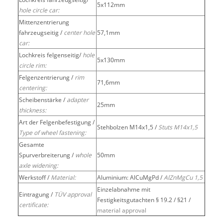
5x112mm
hole circle car:
Mittenzentrierung
fahrzeugseitig /
center hole
57,1mm
car:
Lochkreis felgenseitig/
hole
5x130mm
circle rim:
Felgenzentrierung /
rim
71,6mm
centering:
Scheibenstärke /
adapter
25mm
thickness:
Art der Felgenbefestigung /
Stehbolzen M14x1,5 /
Stuts M14x1,5
Type of wheel fastening:
Gesamte
Spurverbreiterung /
whole
50mm
axle widening:
Werkstoff /
Material:
Aluminium: AlCuMgPd /
AlZnMgCu 1,5
Einzelabnahme mit
Eintragung /
TÜV approval
Festigkeitsgutachten § 19.2 / §21 /
certificate:
material approval