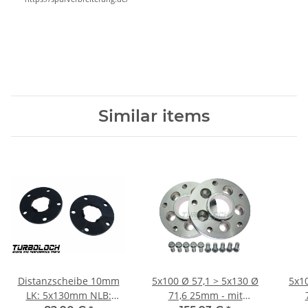
Similar items
Distanzscheibe 10mm
5x100 Ø 57,1 > 5x130 Ø
5x100 
LK: 5x130mm NLB:
71,6 25mm - mit
71